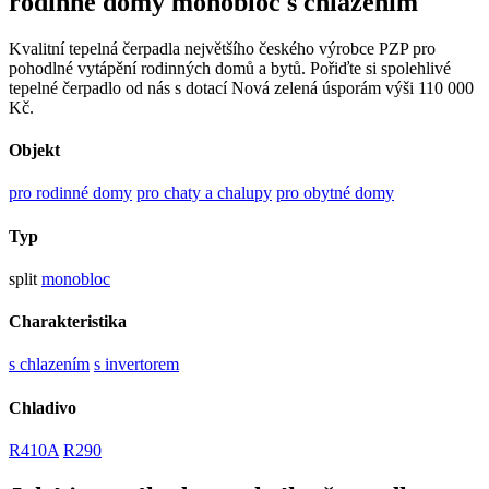
rodinné domy monobloc s chlazením
Kvalitní tepelná čerpadla největšího českého výrobce PZP pro
pohodlné vytápění rodinných domů a bytů. Pořiďte si spolehlivé
tepelné čerpadlo od nás s dotací Nová zelená úsporám výši 110 000
Kč.
Objekt
pro rodinné domy
pro chaty a chalupy
pro obytné domy
Typ
split
monobloc
Charakteristika
s chlazením
s invertorem
Chladivo
R410A
R290