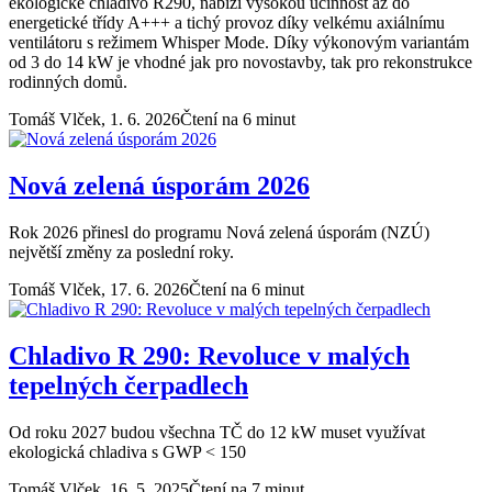
ekologické chladivo R290, nabízí vysokou účinnost až do
energetické třídy A+++ a tichý provoz díky velkému axiálnímu
ventilátoru s režimem Whisper Mode. Díky výkonovým variantám
od 3 do 14 kW je vhodné jak pro novostavby, tak pro rekonstrukce
rodinných domů.
Tomáš Vlček,
1. 6. 2026
Čtení na 6 minut
Nová zelená úsporám 2026
Rok 2026 přinesl do programu Nová zelená úsporám (NZÚ)
největší změny za poslední roky.
Tomáš Vlček,
17. 6. 2026
Čtení na 6 minut
Chladivo R 290: Revoluce v malých
tepelných čerpadlech
Od roku 2027 budou všechna TČ do 12 kW muset využívat
ekologická chladiva s GWP < 150
Tomáš Vlček,
16. 5. 2025
Čtení na 7 minut