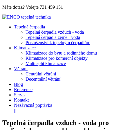
Máte dotaz? Volejte
731 459 151
Tepelná čerpadla
Tepelná čerpadla vzduch - voda
Tepelná čerpadla země - voda
Příslušenství k tepelným čerpadlům
Klimatizace
Klimatizace do bytu a rodinného domu
Klimatizace pro komerční objekty
Multi split klimatizace
Větrání
Centrální větrání
Decentrální větrání
Blog
Reference
Servis
Kontakt
Nezávazná poptávka
|||
Tepelná čerpadla vzduch - voda pro