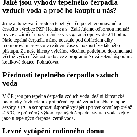
Jaké jsou výhody tepelného čerpadla
vzduch voda a proč ho koupit u nás?
Jsme autorizovaní prodejci tepelných čerpedel renomovaného
českého výrobce PZP Heating a.s.. Zajišťujeme odbornou montáž,
revize a záruční i pozáruční servis s garancí opravy do 24 hodin.
Naše tepelná čerpadla máme neustále pod dohledem díky
monitorování provozu v reálném čase s možností vzdáleného
přístupu. Za naše klienty vyřešíme všechnu potřebnou dokumentaci
včetně vyřízení žádosti o dotace z programů Nová zelená úsporám a
kotlíková dotace.
Pokračovat
Přednosti tepelného čerpadla vzduch
voda
V ČR jsou pro tepelná čerpadla vzduch voda ideální klimatické
podmínky. Vzhledem k průměrné teplotě vzduchu během topné
sezóny +3°C a schopnosti úsporně vytápět i při venkovní teplotě až
-25°C, je průměrný výkon tepelných čerpadel vzduch voda stejný
jako u tepelných čerpadel země voda.
Levné vytápění rodinného domu