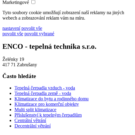
Marketingové
Tyto soubory cookie umožňují zobrazení naší reklamy na jiných
webech a zobrazování reklam vám na míru.
nastavení
povolit vše
povolit vše
povolit vybrané
ENCO - tepelná technika s.r.o.
Želénky 19
417 71 Zabrušany
Často hledáte
Tepelná čerpadla vzduch - voda
Tepelná čerpadla země - voda
Klimatizace do bytu a rodinného domu
Klimatizace pro komerční objekty
Multi split klimatizace
Příslušenství k tepelným čerpadlům
Centrální větrání
Decentrální větrání