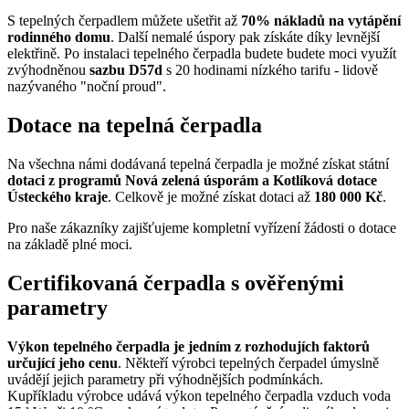
S tepelných čerpadlem můžete ušetřit až
70% nákladů na vytápění
rodinného domu
. Další nemalé úspory pak získáte díky levnější
elektřině. Po instalaci tepelného čerpadla budete budete moci využít
zvýhodněnou
sazbu D57d
s 20 hodinami nízkého tarifu - lidově
nazývaného "noční proud".
Dotace na tepelná čerpadla
Na všechna námi dodávaná tepelná čerpadla je možné získat státní
dotaci z programů Nová zelená úsporám a Kotlíková dotace
Ústeckého kraje
. Celkově je možné získat dotaci až
180 000 Kč
.
Pro naše zákazníky zajišťujeme kompletní vyřízení žádosti o dotace
na základě plné moci.
Certifikovaná čerpadla s ověřenými
parametry
Výkon tepelného čerpadla je jedním z rozhodujích faktorů
určující jeho cenu
. Někteří výrobci tepelných čerpadel úmyslně
uvádějí jejich parametry při výhodnějších podmínkách.
Kupříkladu výrobce udává výkon tepelného čerpadla vzduch voda