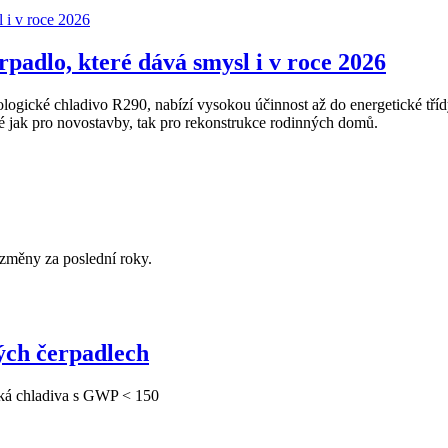
adlo, které dává smysl i v roce 2026
gické chladivo R290, nabízí vysokou účinnost až do energetické tříd
ak pro novostavby, tak pro rekonstrukce rodinných domů.
změny za poslední roky.
ých čerpadlech
ká chladiva s GWP < 150