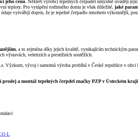
cí jeho cenu
. Někteří výrobci tepelných čerpadel úmyslně uvádějí je
í teploty. Pro vytápění rodinného domu je však důležité,
jaké parame
daje vytvářejí dojem, že je tepelné čerpadlo mnohem výkonnější, pot
anějším
, a to zejména díky jejich kvalitě, vynikajícím technickým 
h výstavách, veletrzích a prestižních soutěžích.
s. Výzkum, vývoj i samotná výroba probíhá v České republice v obci 
í prodej a montáž tepelných čerpdel značky PZP v Ústeckém kraji
talaci
CO L