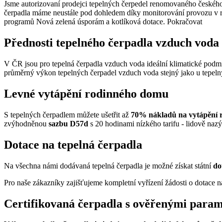
Jsme autorizovaní prodejci tepelných čerpedel renomovaného českého 
čerpadla máme neustále pod dohledem díky monitorování provozu v re
programů Nová zelená úsporám a kotlíková dotace.
Pokračovat
Přednosti tepelného čerpadla vzduch voda
V ČR jsou pro tepelná čerpadla vzduch voda ideální klimatické podm
průměrný výkon tepelných čerpadel vzduch voda stejný jako u tepel
Levné vytápění rodinného domu
S tepelných čerpadlem můžete ušetřit až
70% nákladů na vytápění
zvýhodněnou
sazbu D57d
s 20 hodinami nízkého tarifu - lidově naz
Dotace na tepelná čerpadla
Na všechna námi dodávaná tepelná čerpadla je možné získat státní
do
Pro naše zákazníky zajišťujeme kompletní vyřízení žádosti o dotace n
Certifikovaná čerpadla s ověřenými para