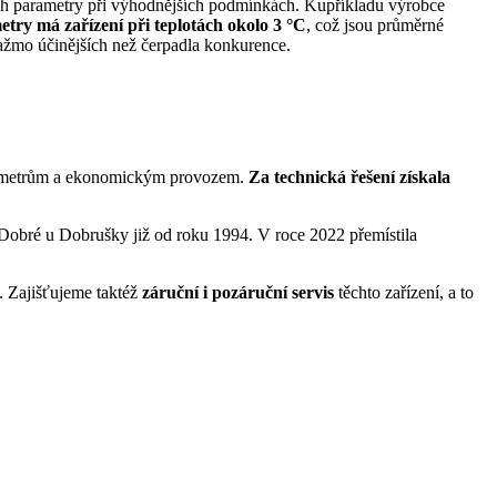
jich parametry při výhodnějších podmínkách. Kupříkladu výrobce
try má zařízení při teplotách okolo 3 °C
, což jsou průměrné
ažmo účinějších než čerpadla konkurence.
parametrům a ekonomickým provozem.
Za technická řešení získala
Dobré u Dobrušky již od roku 1994. V roce 2022 přemístila
. Zajišťujeme taktéž
záruční i pozáruční servis
těchto zařízení, a to