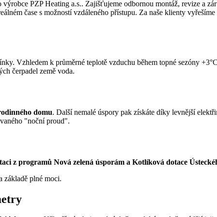
výrobce PZP Heating a.s.. Zajišťujeme odbornou montáž, revize a záruč
álném čase s možností vzdáleného přístupu. Za naše klienty vyřešíme 
ínky. Vzhledem k průměrné teplotě vzduchu během topné sezóny +3°C a 
ných čerpadel země voda.
 rodinného domu
. Další nemalé úspory pak získáte díky levnější elektř
ývaného "noční proud".
taci z programů Nová zelená úsporám a Kotlíková dotace Ústecké
a základě plné moci.
metry