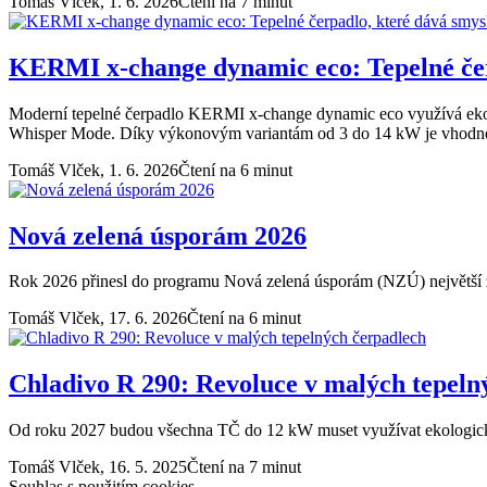
Tomáš Vlček,
1. 6. 2026
Čtení na 7 minut
KERMI x-change dynamic eco: Tepelné čerp
Moderní tepelné čerpadlo KERMI x-change dynamic eco využívá ekolo
Whisper Mode. Díky výkonovým variantám od 3 do 14 kW je vhodné j
Tomáš Vlček,
1. 6. 2026
Čtení na 6 minut
Nová zelená úsporám 2026
Rok 2026 přinesl do programu Nová zelená úsporám (NZÚ) největší 
Tomáš Vlček,
17. 6. 2026
Čtení na 6 minut
Chladivo R 290: Revoluce v malých tepeln
Od roku 2027 budou všechna TČ do 12 kW muset využívat ekologic
Tomáš Vlček,
16. 5. 2025
Čtení na 7 minut
Souhlas s použitím cookies