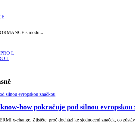
RFORMANCE s modu...
RO L
asně
now-how pokračuje pod silnou evropskou
MI x-change. Zjistěte, proč dochází ke sjednocení značek, co zůstává