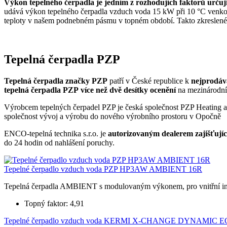
Výkon tepelného čerpadla je jedním z rozhodujích faktorů určují
udává výkon tepelného čerpadla vzduch voda 15 kW při 10 °C venkovn
teploty v našem podnebném pásmu v topném období. Takto zkreslené ú
Tepelná čerpadla PZP
Tepelná čerpadla značky PZP
patří v České republice k
nejprodáv
tepelná čerpadla PZP více než dvě desítky ocenění
na mezinárodníc
Výrobcem tepelných čerpadel PZP je česká společnost PZP Heating a.
společnost vývoj a výrobu do nového výrobního prostoru v Opočně
ENCO-tepelná technika s.r.o. je
autorizovaným dealerem zajišťujíc
do 24 hodin od nahlášení poruchy.
Tepelné čerpadlo vzduch voda PZP HP3AW AMBIENT 16R
Tepelná čerpadla AMBIENT s modulovaným výkonem, pro vnitřní ins
Topný faktor: 4,91
Tepelné čerpadlo vzduch voda KERMI X-CHANGE DYNAMIC E