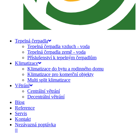
Tepelná čerpadla
Tepelná čerpadla vzduch - voda
Tepelná čerpadla země - voda
Příslušenství k tepelným čerpadlům
Klimatizace
Klimatizace do bytu a rodinného domu
Klimatizace pro komerční objekty
Multi split klimatizace
Větrání
Centrální větrání
Decentrální větrání
Blog
Reference
Servis
Kontakt
Nezávazná poptávka
|||