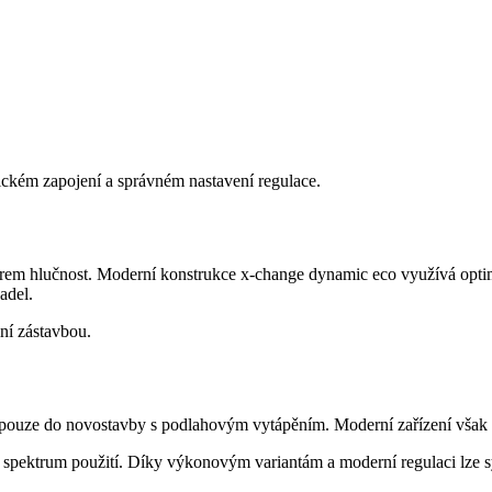
lickém zapojení a správném nastavení regulace.
etrem hlučnost. Moderní konstrukce x-change dynamic eco využívá opti
adel.
ní zástavbou.
né pouze do novostavby s podlahovým vytápěním. Moderní zařízení však d
spektrum použití. Díky výkonovým variantám a moderní regulaci lze sy