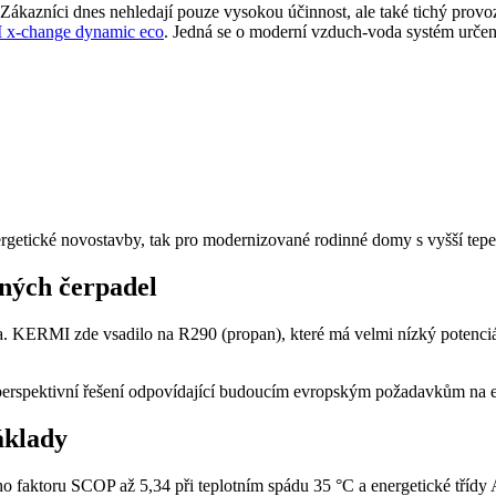
Zákazníci dnes nehledají pouze vysokou účinnost, ale také tichý provo
x-change dynamic eco
. Jedná se o moderní vzduch-voda systém urče
ergetické novostavby, tak pro modernizované rodinné domy s vyšší tepe
lných čerpadel
diva. KERMI zde vsadilo na R290 (propan), které má velmi nízký poten
 perspektivní řešení odpovídající budoucím evropským požadavkům na ek
áklady
 faktoru SCOP až 5,34 při teplotním spádu 35 °C a energetické třídy