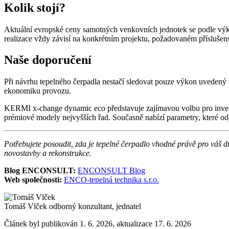
Kolik stojí?
Aktuální evropské ceny samotných venkovních jednotek se podle výk
realizace vždy závisí na konkrétním projektu, požadovaném příslušens
Naše doporučení
Při návrhu tepelného čerpadla nestačí sledovat pouze výkon uvedený v 
ekonomiku provozu.
KERMI x-change dynamic eco představuje zajímavou volbu pro investo
prémiové modely nejvyšších řad. Současně nabízí parametry, které o
Potřebujete posoudit, zda je tepelné čerpadlo vhodné právě pro váš
novostavby a rekonstrukce.
Blog ENCONSULT:
ENCONSULT Blog
Web společnosti:
ENCO-tepelná technika s.r.o.
Tomáš Vlček
odborný konzultant, jednatel
Článek byl publikován 1. 6. 2026, aktualizace 17. 6. 2026