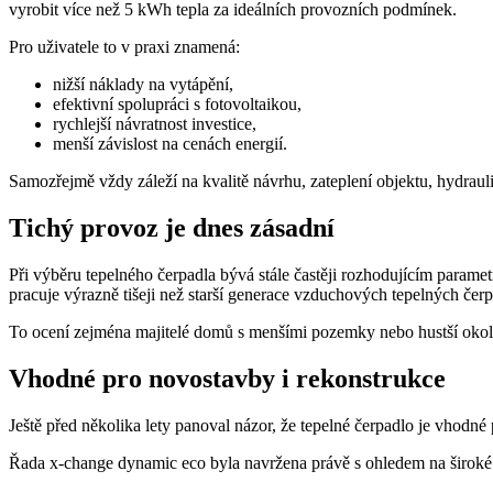
vyrobit více než 5 kWh tepla za ideálních provozních podmínek.
Pro uživatele to v praxi znamená:
nižší náklady na vytápění,
efektivní spolupráci s fotovoltaikou,
rychlejší návratnost investice,
menší závislost na cenách energií.
Samozřejmě vždy záleží na kvalitě návrhu, zateplení objektu, hydrau
Tichý provoz je dnes zásadní
Při výběru tepelného čerpadla bývá stále častěji rozhodujícím param
pracuje výrazně tišeji než starší generace vzduchových tepelných čerp
To ocení zejména majitelé domů s menšími pozemky nebo hustší okol
Vhodné pro novostavby i rekonstrukce
Ještě před několika lety panoval názor, že tepelné čerpadlo je vhod
Řada x-change dynamic eco byla navržena právě s ohledem na široké 