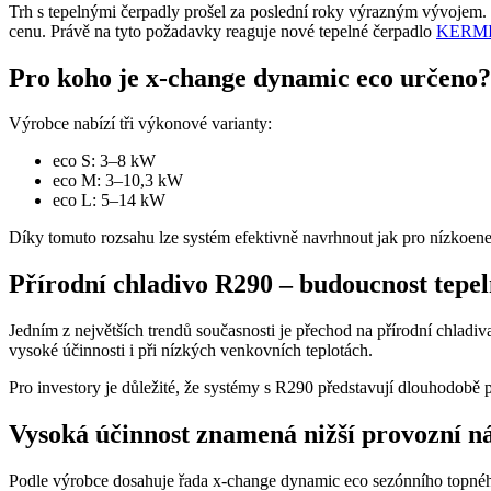
Trh s tepelnými čerpadly prošel za poslední roky výrazným vývojem. 
cenu. Právě na tyto požadavky reaguje nové tepelné čerpadlo
KERMI 
Pro koho je x-change dynamic eco určeno?
Výrobce nabízí tři výkonové varianty:
eco S: 3–8 kW
eco M: 3–10,3 kW
eco L: 5–14 kW
Díky tomuto rozsahu lze systém efektivně navrhnout jak pro nízkoen
Přírodní chladivo R290 – budoucnost tepe
Jedním z největších trendů současnosti je přechod na přírodní chla
vysoké účinnosti i při nízkých venkovních teplotách.
Pro investory je důležité, že systémy s R290 představují dlouhodobě
Vysoká účinnost znamená nižší provozní n
Podle výrobce dosahuje řada x-change dynamic eco sezónního topného