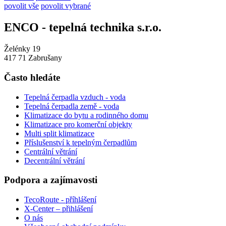
povolit vše
povolit vybrané
ENCO - tepelná technika s.r.o.
Želénky 19
417 71 Zabrušany
Často hledáte
Tepelná čerpadla vzduch - voda
Tepelná čerpadla země - voda
Klimatizace do bytu a rodinného domu
Klimatizace pro komerční objekty
Multi split klimatizace
Příslušenství k tepelným čerpadlům
Centrální větrání
Decentrální větrání
Podpora a zajímavosti
TecoRoute - příhlášení
X-Center – přihlášení
O nás