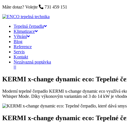
Máte dotaz? Volejte
731 459 151
Tepelná čerpadla
Klimatizace
Větrání
Blog
Reference
Servis
Kontakt
Nezávazná poptávka
|||
KERMI x-change dynamic eco: Tepelné čerp
Moderní tepelné čerpadlo KERMI x-change dynamic eco využívá ekolo
Whisper Mode. Díky výkonovým variantám od 3 do 14 kW je vhodné j
KERMI x-change dynamic eco: Tepelné čerp