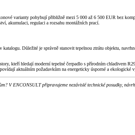
onové varianty pohybují přibližně mezi 5 000 až 6 500 EUR bez kompl
tví, akumulaci, regulaci a rozsahu montážních prací.
katalogu. Důležité je správně stanovit tepelnou ztrátu objektu, navrhn
ry, kteří hledají moderní tepelné čerpadlo s přírodním chladivem R2
dpovídají aktuálním požadavkům na energeticky úsporné a ekologické v
 dům? V ENCONSULT připravujeme nezávislé technické posudky, návrhy 