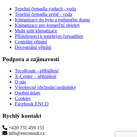
Tepelná čerpadla vzduch - voda
Tepelná čerpadla země - voda
Klimatizace do bytu a rodinného domu
Klimatizace pro komerční objekty
Multi split klimatizace
Příslušenství k tepelným čerpadlům
Centrální větrání
Decentrální větrání
Podpora a zajímavosti
TecoRoute - příhlášení
X-Center – přihlášení
O nás
Všeobecné obchodní podmínky
Osobní údaje
Cookies
Facebook ENCO
Rychlý kontakt
+420 731 459 151
info@enconsult.cz