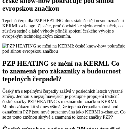
české know-how pokračuje pod silnou
evropskou značkou
Tepelná čerpadla PZP HEATING dnes stále častěji nesou označení
KERMI x-change. Zjistěte, proč dochází ke sjednocení značek, co
zůstává stejné a jaké výhody přináší spojení českého vývoje s
evropským technologickým zázemím.
PZP HEATING se mění na KERMI. Co
to znamená pro zákazníky a budoucnost
tepelných čerpadel?
Český trh s tepelnými čerpadly zažívá v posledních letech výrazné
změny. Jednou z nejzajímavějších je postupné propojení tradiční
české značky PZP HEATING s mezinárodní značkou KERMI.
Mnoho zákazníků si dnes všímá, že tepelná čerpadla známá pod
označením PZP jsou nově prezentována jako KERMI x-change. Co
se za touto změnou skrývá a znamená to konec značky PZP?