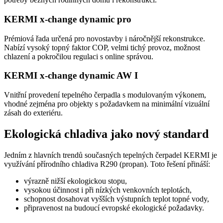
KERMI x-change dynamic pro
Prémiová řada určená pro novostavby i náročnější rekonstrukce.
Nabízí vysoký topný faktor COP, velmi tichý provoz, možnost
chlazení a pokročilou regulaci s online správou.
KERMI x-change dynamic AW I
Vnitřní provedení tepelného čerpadla s modulovaným výkonem,
vhodné zejména pro objekty s požadavkem na minimální vizuální
zásah do exteriéru.
Ekologická chladiva jako nový standard
Jedním z hlavních trendů současných tepelných čerpadel KERMI je
využívání přírodního chladiva R290 (propan). Toto řešení přináší:
výrazně nižší ekologickou stopu,
vysokou účinnost i při nízkých venkovních teplotách,
schopnost dosahovat vyšších výstupních teplot topné vody,
připravenost na budoucí evropské ekologické požadavky.