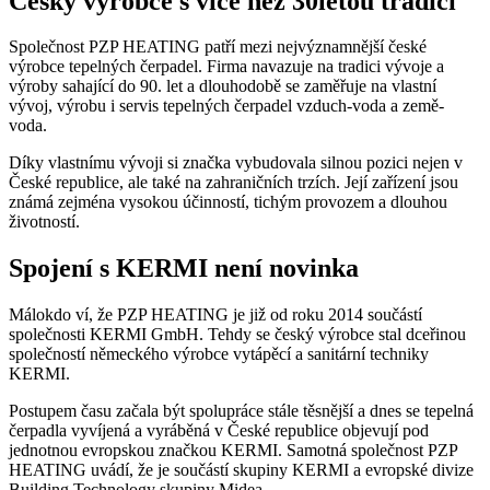
Český výrobce s více než 30letou tradicí
Společnost PZP HEATING patří mezi nejvýznamnější české
výrobce tepelných čerpadel. Firma navazuje na tradici vývoje a
výroby sahající do 90. let a dlouhodobě se zaměřuje na vlastní
vývoj, výrobu i servis tepelných čerpadel vzduch-voda a země-
voda.
Díky vlastnímu vývoji si značka vybudovala silnou pozici nejen v
České republice, ale také na zahraničních trzích. Její zařízení jsou
známá zejména vysokou účinností, tichým provozem a dlouhou
životností.
Spojení s KERMI není novinka
Málokdo ví, že PZP HEATING je již od roku 2014 součástí
společnosti KERMI GmbH. Tehdy se český výrobce stal dceřinou
společností německého výrobce vytápěcí a sanitární techniky
KERMI.
Postupem času začala být spolupráce stále těsnější a dnes se tepelná
čerpadla vyvíjená a vyráběná v České republice objevují pod
jednotnou evropskou značkou KERMI. Samotná společnost PZP
HEATING uvádí, že je součástí skupiny KERMI a evropské divize
Building Technology skupiny Midea.