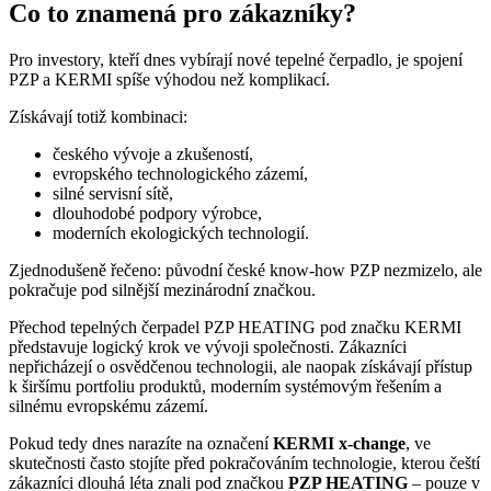
Co to znamená pro zákazníky?
Pro investory, kteří dnes vybírají nové tepelné čerpadlo, je spojení
PZP a KERMI spíše výhodou než komplikací.
Získávají totiž kombinaci:
českého vývoje a zkušeností,
evropského technologického zázemí,
silné servisní sítě,
dlouhodobé podpory výrobce,
moderních ekologických technologií.
Zjednodušeně řečeno: původní české know-how PZP nezmizelo, ale
pokračuje pod silnější mezinárodní značkou.
Přechod tepelných čerpadel PZP HEATING pod značku KERMI
představuje logický krok ve vývoji společnosti. Zákazníci
nepřicházejí o osvědčenou technologii, ale naopak získávají přístup
k širšímu portfoliu produktů, moderním systémovým řešením a
silnému evropskému zázemí.
Pokud tedy dnes narazíte na označení
KERMI x-change
, ve
skutečnosti často stojíte před pokračováním technologie, kterou čeští
zákazníci dlouhá léta znali pod značkou
PZP HEATING
– pouze v