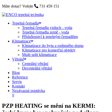
Máte dotaz? Volejte
731 459 151
Tepelná čerpadla
Tepelná čerpadla vzduch - voda
Tepelná čerpadla země - voda
Příslušenství k tepelným čerpadlům
Klimatizace
Klimatizace do bytu a rodinného domu
Klimatizace pro komerční objekty
Multi split klimatizace
Větrání
Centrální větrání
Decentrální větrání
Blog
Reference
Servis
Kontakt
Nezávazná poptávka
|||
PZP HEATING se mění na KERMI: