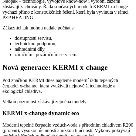
Naopak – technologie, vývojové know-how i výrobní zázemí
zůstávají zachovány. Řada současných modelů KERMI x-change
vychází přímo z konstrukčních řešení, která byla vyvinuta v rámci
PZP HEATING.
Zákazníci tak mohou nadále počítat s:
dostupností servisu,
technickou podporou,
náhradními díly,
záručním i pozáručním servisem.
Nová generace: KERMI x-change
Pod značkou KERMI dnes najdeme moderní řadu tepelných
čerpadel x-change, která využívají nejnovější technologie a
ekologická chladiva.
Velkou pozornost získávají zejména modely:
KERMI x-change dynamic eco
Moderní tepelné čerpadlo vzduch-voda s přírodním chladivem R290
(propan), vysokou účinností a nízkou hlučností. Výkony pokrývají
potřeby běžných rodinných domů i rekonstrukcí.