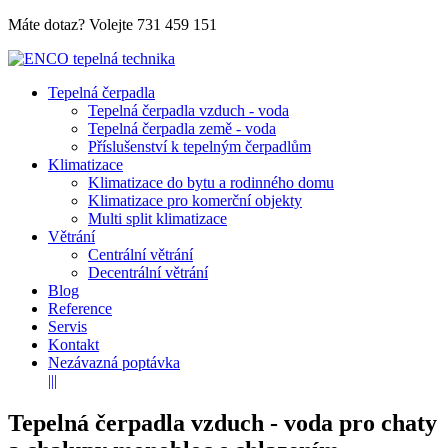
Máte dotaz? Volejte
731 459 151
Tepelná čerpadla
Tepelná čerpadla vzduch - voda
Tepelná čerpadla země - voda
Příslušenství k tepelným čerpadlům
Klimatizace
Klimatizace do bytu a rodinného domu
Klimatizace pro komerční objekty
Multi split klimatizace
Větrání
Centrální větrání
Decentrální větrání
Blog
Reference
Servis
Kontakt
Nezávazná poptávka
|||
Tepelná čerpadla vzduch - voda pro chaty