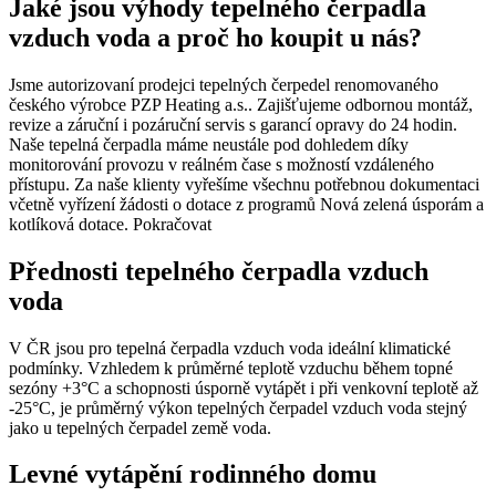
Jaké jsou výhody tepelného čerpadla
vzduch voda a proč ho koupit u nás?
Jsme autorizovaní prodejci tepelných čerpedel renomovaného
českého výrobce PZP Heating a.s.. Zajišťujeme odbornou montáž,
revize a záruční i pozáruční servis s garancí opravy do 24 hodin.
Naše tepelná čerpadla máme neustále pod dohledem díky
monitorování provozu v reálném čase s možností vzdáleného
přístupu. Za naše klienty vyřešíme všechnu potřebnou dokumentaci
včetně vyřízení žádosti o dotace z programů Nová zelená úsporám a
kotlíková dotace.
Pokračovat
Přednosti tepelného čerpadla vzduch
voda
V ČR jsou pro tepelná čerpadla vzduch voda ideální klimatické
podmínky. Vzhledem k průměrné teplotě vzduchu během topné
sezóny +3°C a schopnosti úsporně vytápět i při venkovní teplotě až
-25°C, je průměrný výkon tepelných čerpadel vzduch voda stejný
jako u tepelných čerpadel země voda.
Levné vytápění rodinného domu