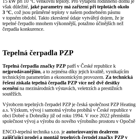
15 kW při 10 °C venkovní teploty. Pro vytápění rodinného domu je
však důležité,
jaké parametry má zařízení při teplotách okolo
3 °C
, což jsou průměrné teploty v našem podnebném pásmu
v topném období. Takto zkreslené údaje vytvářejí dojem, že je
tepelné čerpadlo mnohem výkonnější, potažmo účinějších než
čerpadla konkurence.
Tepelná čerpadla PZP
Tepelná čerpadla značky PZP
patří v České republice k
nejprodávanějším
, a to zejména díky jejich kvalitě, vynikajícím
technickým parametrům a ekonomickým provozem.
Za technická
řešení získala tepelná čerpadla PZP více než dvě desítky
ocenění
na mezinárodních výstavách, veletrzích a prestižních
soutěžích.
Výrobcem tepelných čerpadel PZP je česká společnost PZP Heating
a.s. Výzkum, vývoj i samotná výroba probíhá v České republice v
obci Dobré u Dobrušky již od roku 1994. V roce 2022 přemístila
společnost vývoj a výrobu do nového výrobního prostoru v Opočně
ENCO-tepelná technika s.r.o. je
autorizovaným dealerem
zajišťující prodej a montáž tepelných čerpdel značky PZP v