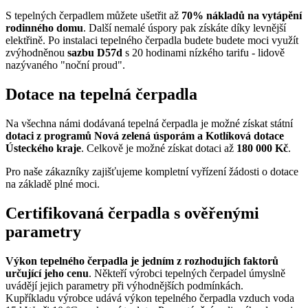
S tepelných čerpadlem můžete ušetřit až
70% nákladů na vytápění
rodinného domu
. Další nemalé úspory pak získáte díky levnější
elektřině. Po instalaci tepelného čerpadla budete budete moci využít
zvýhodněnou
sazbu D57d
s 20 hodinami nízkého tarifu - lidově
nazývaného "noční proud".
Dotace na tepelná čerpadla
Na všechna námi dodávaná tepelná čerpadla je možné získat státní
dotaci z programů Nová zelená úsporám a Kotlíková dotace
Ústeckého kraje
. Celkově je možné získat dotaci až
180 000 Kč
.
Pro naše zákazníky zajišťujeme kompletní vyřízení žádosti o dotace
na základě plné moci.
Certifikovaná čerpadla s ověřenými
parametry
Výkon tepelného čerpadla je jedním z rozhodujích faktorů
určující jeho cenu
. Někteří výrobci tepelných čerpadel úmyslně
uvádějí jejich parametry při výhodnějších podmínkách.
Kupříkladu výrobce udává výkon tepelného čerpadla vzduch voda