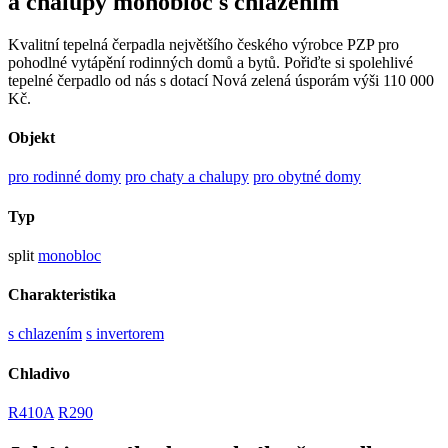
a chalupy monobloc s chlazením
Kvalitní tepelná čerpadla největšího českého výrobce PZP pro
pohodlné vytápění rodinných domů a bytů. Pořiďte si spolehlivé
tepelné čerpadlo od nás s dotací Nová zelená úsporám výši 110 000
Kč.
Objekt
pro rodinné domy
pro chaty a chalupy
pro obytné domy
Typ
split
monobloc
Charakteristika
s chlazením
s invertorem
Chladivo
R410A
R290