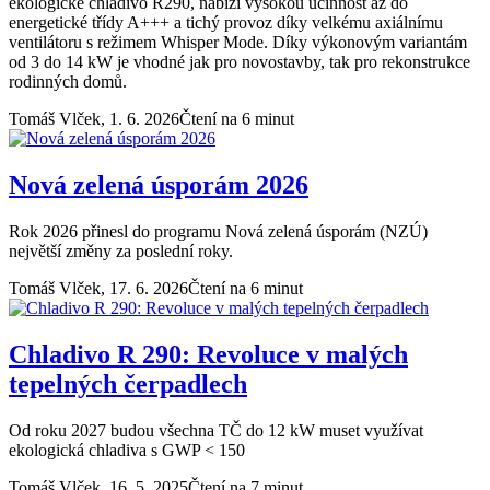
ekologické chladivo R290, nabízí vysokou účinnost až do
energetické třídy A+++ a tichý provoz díky velkému axiálnímu
ventilátoru s režimem Whisper Mode. Díky výkonovým variantám
od 3 do 14 kW je vhodné jak pro novostavby, tak pro rekonstrukce
rodinných domů.
Tomáš Vlček,
1. 6. 2026
Čtení na 6 minut
Nová zelená úsporám 2026
Rok 2026 přinesl do programu Nová zelená úsporám (NZÚ)
největší změny za poslední roky.
Tomáš Vlček,
17. 6. 2026
Čtení na 6 minut
Chladivo R 290: Revoluce v malých
tepelných čerpadlech
Od roku 2027 budou všechna TČ do 12 kW muset využívat
ekologická chladiva s GWP < 150
Tomáš Vlček,
16. 5. 2025
Čtení na 7 minut