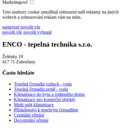
Marketingové
Tyto soubory cookie umožňují zobrazení naší reklamy na jiných
webech a zobrazování reklam vám na míru.
nastavení
povolit vše
povolit vše
povolit vybrané
ENCO - tepelná technika s.r.o.
Želénky 19
417 71 Zabrušany
Často hledáte
Tepelná čerpadla vzduch - voda
Tepelná čerpadla země - voda
Klimatizace do bytu a rodinného domu
Klimatizace pro komerční objekty
Multi split klimatizace
Příslušenství k tepelným čerpadlům
Centrální větrání
Decentrální větrání