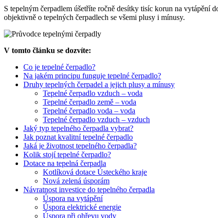
S tepelným čerpadlem úšetříte ročně desítky tisíc korun na vytápění
objektivně o tepelných čerpadlech se všemi plusy i mínusy.
V tomto článku se dozvíte:
Co je tepelné čerpadlo?
Na jakém principu funguje tepelné čerpadlo?
Druhy tepelných čerpadel a jejich plusy a mínusy
Tepelné čerpadlo vzduch – voda
Tepelné čerpadlo země – voda
Tepelné čerpadlo voda – voda
Tepelné čerpadlo vzduch – vzduch
Jaký typ tepelného čerpadla vybrat?
Jak poznat kvalitní tepelné čerpadlo
Jaká je životnost tepelného čerpadla?
Kolik stojí tepelné čerpadlo?
Dotace na tepelná čerpadla
Kotlíková dotace Ústeckého kraje
Nová zelená úsporám
Návratnost investice do tepelného čerpadla
Úspora na vytápění
Úspora elektrické energie
Úspora při ohřevu vody