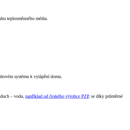
druhu teplosměnného média.
odlahovém systému k vytápění domu.
vzduch – voda,
například od českého výrobce PZP
, se díky průměrné