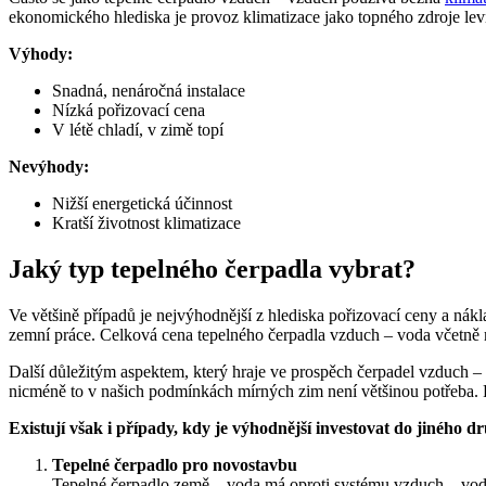
ekonomického hlediska je provoz klimatizace jako topného zdroje lev
Výhody:
Snadná, nenáročná instalace
Nízká pořizovací cena
V létě chladí, v zimě topí
Nevýhody:
Nižší energetická účinnost
Kratší životnost klimatizace
Jaký typ tepelného čerpadla vybrat?
Ve většině případů je nejvýhodnější z hlediska pořizovací ceny a nák
zemní práce. Celková cena tepelného čerpadla vzduch – voda včetně m
Další důležitým aspektem, který hraje ve prospěch čerpadel vzduch –
nicméně to v našich podmínkách mírných zim není většinou potřeba.
Existují však i případy, kdy je výhodnější investovat do jiného d
Tepelné čerpadlo pro novostavbu
Tepelné čerpadlo země – voda má oproti systému vzduch – voda