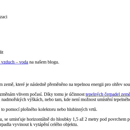
zaci
it
a vzduch – voda
na našem blogu.
em země
, které je následně přeměněno na tepelnou energii pro ohřev so
 změnám vlivem počasí. Díky tomu je účinnost
tepelných čerpadel zem
h nadmořských výškách, nebo tam, kde není možnost umístění tepelnéh
 to pomocí plošného kolektoru nebo hlubinných vrtů.
nu, se umisťuje horizontálně do hloubky 1,5 až 2 metry pod povrchem 
erpadla vyvinout k vytápění celého objektu.