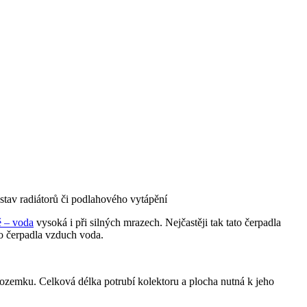
ustav radiátorů či podlahového vytápění
ě – voda
vysoká i při silných mrazech. Nejčastěji tak tato čerpadla
o čerpadla vzduch voda.
pozemku. Celková délka potrubí kolektoru a plocha nutná k jeho