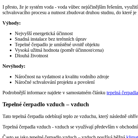
I přesto, že je systém voda - voda vůbec nejúčinějším řešením, využi
schvalovacího procesu a nutnost zbudovat druhou studnu, do které j
Výhody:
Nejvyšší energetická účinnost
Snadná instalace bez terénních úprav
Tepelné čerpadlo je umístěné uvnitř objektu
Vysoká užitná hodnota (poměr účinnost/cena)
Dlouhá životnost
Nevýhody:
Náročnost na vydatnost a kvalitu vodního zdroje
Náročné schvalování projektu a povolení
Podrobnější informace najdete v samostatném článku
tepelná čerpadl
Tepelné čerpadlo vzduch – vzduch
Tato tepelná čerpadla odebírají teplo ze vzduchu, který následně ohřív
Tepelná čerpadla vzduch - vzduch se využívají především v obchodníc
Často se jako tepelné čerpadlo vzduch – vzduch používá běžná
klima