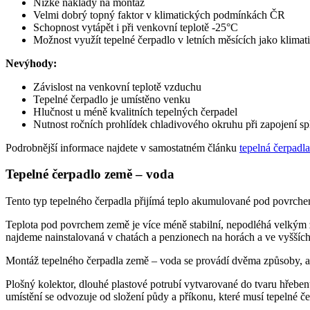
Nízké náklady na montáž
Velmi dobrý topný faktor v klimatických podmínkách ČR
Schopnost vytápět i při venkovní teplotě -25°C
Možnost využít tepelné čerpadlo v letních měsících jako klimati
Nevýhody:
Závislost na venkovní teplotě vzduchu
Tepelné čerpadlo je umístěno venku
Hlučnost u méně kvalitních tepelných čerpadel
Nutnost ročních prohlídek chladivového okruhu při zapojení spl
Podrobnější informace najdete v samostatném článku
tepelná čerpadl
Tepelné čerpadlo země – voda
Tento typ tepelného čerpadla přijímá teplo akumulované pod povrch
Teplota pod povrchem země je více méně stabilní, nepodléhá velkým
najdeme nainstalovaná v chatách a penzionech na horách a ve vyššíc
Montáž tepelného čerpadla země – voda se provádí dvěma způsoby, a
Plošný kolektor, dlouhé plastové potrubí vytvarované do tvaru hřebe
umístění se odvozuje od složení půdy a příkonu, které musí tepelné č