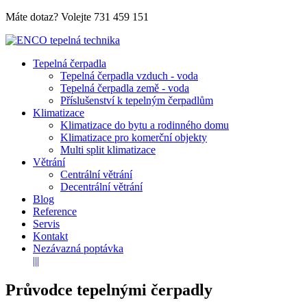
Máte dotaz? Volejte
731 459 151
Tepelná čerpadla
Tepelná čerpadla vzduch - voda
Tepelná čerpadla země - voda
Příslušenství k tepelným čerpadlům
Klimatizace
Klimatizace do bytu a rodinného domu
Klimatizace pro komerční objekty
Multi split klimatizace
Větrání
Centrální větrání
Decentrální větrání
Blog
Reference
Servis
Kontakt
Nezávazná poptávka
|||
Průvodce tepelnými čerpadly