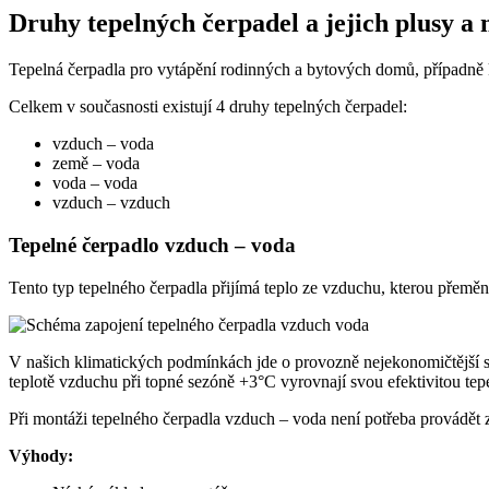
Druhy tepelných čerpadel a jejich plusy a
Tepelná čerpadla pro vytápění rodinných a bytových domů, případně k
Celkem v současnosti existují 4 druhy tepelných čerpadel:
vzduch – voda
země – voda
voda – voda
vzduch – vzduch
Tepelné čerpadlo vzduch – voda
Tento typ tepelného čerpadla přijímá teplo ze vzduchu, kterou přeměn
V našich klimatických podmínkách jde o provozně nejekonomičtější s
teplotě vzduchu při topné sezóně +3°C vyrovnají svou efektivitou t
Při montáži tepelného čerpadla vzduch – voda není potřeba provádět z
Výhody: