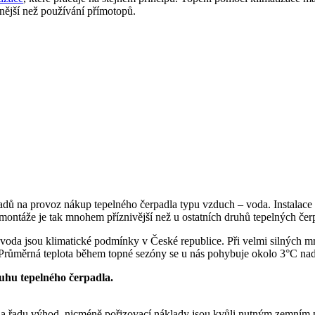
nější než používání přímotopů.
ladů na provoz nákup tepelného čerpadla typu vzduch – voda. Instalace
ontáže je tak mnohem příznivější než u ostatních druhů tepelných čer
 voda jsou klimatické podmínky v České republice. Při velmi silných m
 Průměrná teplota během topné sezóny se u nás pohybuje okolo 3°C nad
ruhu tepelného čerpadla.
 řadu výhod, nicméně pořizovací náklady jsou kvůli nutným zemním prac