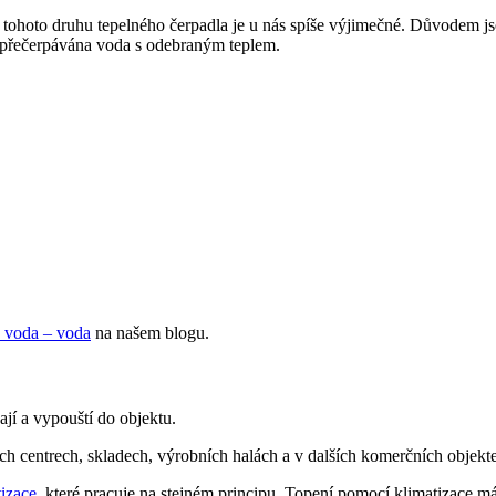
tí tohoto druhu tepelného čerpadla je u nás spíše výjimečné. Důvodem j
e přečerpávána voda s odebraným teplem.
a voda – voda
na našem blogu.
ají a vypouští do objektu.
h centrech, skladech, výrobních halách a v dalších komerčních objekte
tizace
, které pracuje na stejném principu. Topení pomocí klimatizace m