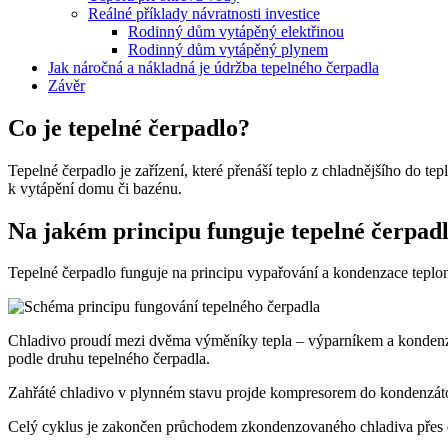
Reálné příklady návratnosti investice
Rodinný dům vytápěný elektřinou
Rodinný dům vytápěný plynem
Jak náročná a nákladná je údržba tepelného čerpadla
Závěr
Co je tepelné čerpadlo?
Tepelné čerpadlo je zařízení, které přenáší teplo z chladnějšího do te
k vytápění domu či bazénu.
Na jakém principu funguje tepelné čerpad
Tepelné čerpadlo funguje na principu vypařování a kondenzace teplono
Chladivo proudí mezi dvěma výměníky tepla – výparníkem a kondenzát
podle druhu tepelného čerpadla.
Zahřáté chladivo v plynném stavu projde kompresorem do kondenzáto
Celý cyklus je zakončen průchodem zkondenzovaného chladiva přes e