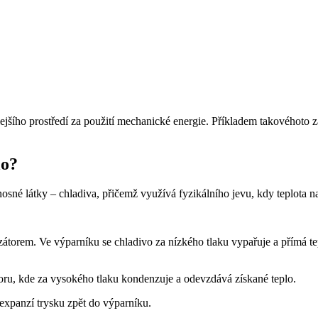
plejšího prostředí za použití mechanické energie. Příkladem takovéhoto 
lo?
sné látky – chladiva, přičemž využívá fyzikálního jevu, kdy teplota na
orem. Ve výparníku se chladivo za nízkého tlaku vypařuje a přímá te
ru, kde za vysokého tlaku kondenzuje a odevzdává získané teplo.
xpanzí trysku zpět do výparníku.