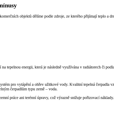
 mínusy
omerčních objektů dělíme podle zdroje, ze kterého přijímají teplo a 
í na tepelnou energii, která je následně využívána v radiátorech či p
ystém pro vytápění a ohřev užitkové vody. Kvalitní tepelná čerpadla 
epelným čerpadlům typu země – voda.
emní práce ani terénní úpravy, což výrazně snižuje pořizovací náklady.