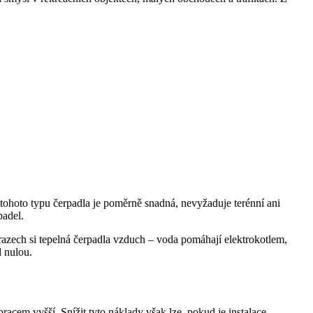
 tohoto typu čerpadla je poměrně snadná, nevyžaduje terénní ani
padel.
razech si tepelná čerpadla vzduch – voda pomáhají elektrokotlem,
 nulou.
em vyšší. Snížit tyto náklady však lze, pokud je instalace