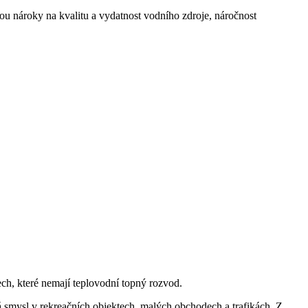
sou nároky na kvalitu a vydatnost vodního zdroje, náročnost
ch, které nemají teplovodní topný rozvod.
á smysl v rekreačních objektech, malých obchodech a trafikách. Z