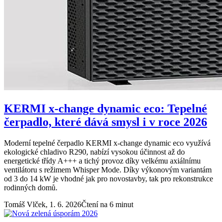
KERMI x-change dynamic eco: Tepelné
čerpadlo, které dává smysl i v roce 2026
Moderní tepelné čerpadlo KERMI x-change dynamic eco využívá
ekologické chladivo R290, nabízí vysokou účinnost až do
energetické třídy A+++ a tichý provoz díky velkému axiálnímu
ventilátoru s režimem Whisper Mode. Díky výkonovým variantám
od 3 do 14 kW je vhodné jak pro novostavby, tak pro rekonstrukce
rodinných domů.
Tomáš Vlček,
1. 6. 2026
Čtení na 6 minut