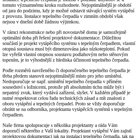
tomuto významnému kroku rozhodnete. Nejoptimálnější je období
od jara do podzimu, kdy je možné odstavit stávající systém vytápění
z provozu. Instalace tepelného čerpadla v zimním období však
nejsou v dnešní době žádnou výjimkou.
V rámci rekonstrukce nebo při novostavbě domu je samozřejmě
optimální doba při řešení projektové dokumentace. Důležitou
součástí je projekt vytápěcího systému s tepelným čerpadlem, vlastní
otopná soustava musí být dimenzována jako nízkoteplotní. Pokud
lze vyřešit vlastní otopnou soustavu podlahovým nebo stěnovým
topením, je to výhodnější z hlediska účinnosti tepelného čerpadla.
Podle rozměrů navrženého či doporučeného tepelného čerpadla je
třeba předem stanovit nejoptimálnější místo pro jeho umístění.
Nedoporučuje se např. umístění tepelného čerpadla v přímém
sousedství s ložnicemi, protože při absolutním tichu může být i
nepatrný zvuk, který vydává zařízení, slyšet. V každém případě je
nutné respektovat celou řadu technických zásad a mít znalosti z
oboru vytápění a tepelných čerpadel. Proto se vždy doporučuje
obrátit se na odborníka, projektanta vytápěcích systémů s tepelným
čerpadlem.
Naše firma spolupracuje s několika projektanty a ráda Vám
doporučí některého z Vaší lokality. Projektant vytápění Vám zajistí
projektovou dokumentaci jak na instalaci tepelného čerpadla, tak na