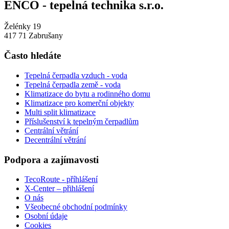
ENCO - tepelná technika s.r.o.
Želénky 19
417 71 Zabrušany
Často hledáte
Tepelná čerpadla vzduch - voda
Tepelná čerpadla země - voda
Klimatizace do bytu a rodinného domu
Klimatizace pro komerční objekty
Multi split klimatizace
Příslušenství k tepelným čerpadlům
Centrální větrání
Decentrální větrání
Podpora a zajímavosti
TecoRoute - příhlášení
X-Center – přihlášení
O nás
Všeobecné obchodní podmínky
Osobní údaje
Cookies