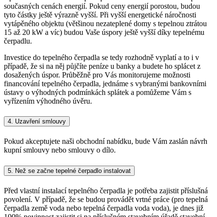
současných cenách energií. Pokud ceny energií porostou, budou
tyto částky ještě výrazně vyšší. Při vyšší energetické náročnosti
vytápěného objektu (většinou nezateplené domy s tepelnou ztrátou
15 až 20 kW a víc) budou Vaše úspory ještě vyšší díky tepelnému
čerpadlu.
Investice do tepelného čerpadla se tedy rozhodně vyplatí a to i v
případě, že si na něj půjčíte peníze u banky a budete ho splácet z
dosažených úspor. Průběžně pro Vás monitorujeme možnosti
financování tepelného čerpadla, jednáme s vybranými bankovními
ústavy o výhodných podmínkách splátek a pomůžeme Vám s
vyřízením výhodného úvěru.
4. Uzavření smlouvy
Pokud akceptujete naši obchodní nabídku, bude Vám zaslán návrh
kupní smlouvy nebo smlouvy o dílo.
5. Než se začne tepelné čerpadlo instalovat
Před vlastní instalací tepelného čerpadla je potřeba zajistit příslušná
povolení. V případě, že se budou provádět vrtné práce (pro tepelná
čerpadla země voda nebo tepelná čerpadla voda voda), je dnes již
100% povinnost zajistit si na příslušném stavebním úřadě stavební