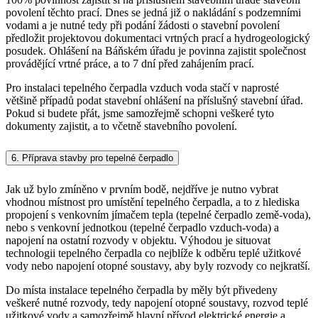
povolení těchto prací. Dnes se jedná již o nakládání s podzemními
vodami a je nutné tedy při podání žádosti o stavební povolení
předložit projektovou dokumentaci vrtných prací a hydrogeologický
posudek. Ohlášení na Báňském úřadu je povinna zajistit společnost
provádějící vrtné práce, a to 7 dní před zahájením prací.
Pro instalaci tepelného čerpadla vzduch voda stačí v naprosté
většině případů podat stavební ohlášení na příslušný stavební úřad.
Pokud si budete přát, jsme samozřejmě schopni veškeré tyto
dokumenty zajistit, a to včetně stavebního povolení.
6. Příprava stavby pro tepelné čerpadlo
Jak už bylo zmíněno v prvním bodě, nejdříve je nutno vybrat
vhodnou místnost pro umístění tepelného čerpadla, a to z hlediska
propojení s venkovním jímačem tepla (tepelné čerpadlo země-voda),
nebo s venkovní jednotkou (tepelné čerpadlo vzduch-voda) a
napojení na ostatní rozvody v objektu. Výhodou je situovat
technologii tepelného čerpadla co nejblíže k odběru teplé užitkové
vody nebo napojení otopné soustavy, aby byly rozvody co nejkratší.
Do místa instalace tepelného čerpadla by měly být přivedeny
veškeré nutné rozvody, tedy napojení otopné soustavy, rozvod teplé
užitkové vody a samozřejmě hlavní přívod elektrické energie a