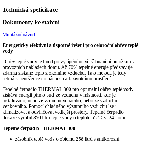
Technická speficikace
Dokumenty ke stažení
Montážní návod
Energeticky efektivní a úsporné řešení pro celoroční ohřev teplé
vody
Ohřev teplé vody je hned po vytápění největší finanční položkou v
provozních nákladech domu. Až 70% tepelné energie představuje
zdarma získané teplo z okolního vzduchu. Tato metoda je tedy
šetrná k peněžence domácnosti a k životnímu prostředí.
Tepelné čerpadlo THERMAL 300 pro optimální ohřev teplé vody
získává energii přímo buď ze vzduchu v místnosti, kde je
instalováno, nebo ze vzduchu větracího, nebo ze vzduchu
venkovního. Pomocí chladného výstupního vzduchu lze i
klimatizovat a odvlhčovat vedlejší prostory. Tepelné čerpadlo
dokáže vyrobit 850 litrů teplé vody o teplotě 55°C za 24 hodin.
Tepelné čerpadlo THERMAL 300:
zásobník teplé vody o objemu 258 litrů s antikorozní