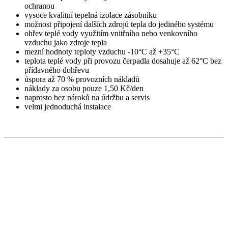
ochranou
vysoce kvalitní tepelná izolace zásobníku
možnost připojení dalších zdrojů tepla do jediného systému
ohřev teplé vody využitím vnitřního nebo venkovního
vzduchu jako zdroje tepla
mezní hodnoty teploty vzduchu -10°C až +35°C
teplota teplé vody při provozu čerpadla dosahuje až 62°C bez
přídavného dohřevu
úspora až 70 % provozních nákladů
náklady za osobu pouze 1,50 Kč/den
naprosto bez nároků na údržbu a servis
velmi jednoduchá instalace