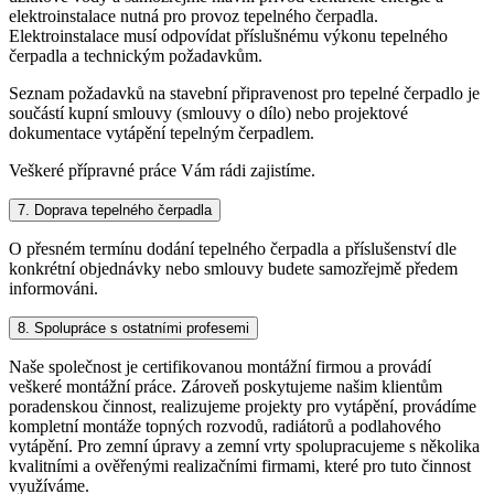
elektroinstalace nutná pro provoz tepelného čerpadla.
Elektroinstalace musí odpovídat příslušnému výkonu tepelného
čerpadla a technickým požadavkům.
Seznam požadavků na stavební připravenost pro tepelné čerpadlo je
součástí kupní smlouvy (smlouvy o dílo) nebo projektové
dokumentace vytápění tepelným čerpadlem.
Veškeré přípravné práce Vám rádi zajistíme.
7. Doprava tepelného čerpadla
O přesném termínu dodání tepelného čerpadla a příslušenství dle
konkrétní objednávky nebo smlouvy budete samozřejmě předem
informováni.
8. Spolupráce s ostatními profesemi
Naše společnost je certifikovanou montážní firmou a provádí
veškeré montážní práce. Zároveň poskytujeme našim klientům
poradenskou činnost, realizujeme projekty pro vytápění, provádíme
kompletní montáže topných rozvodů, radiátorů a podlahového
vytápění. Pro zemní úpravy a zemní vrty spolupracujeme s několika
kvalitními a ověřenými realizačními firmami, které pro tuto činnost
využíváme.