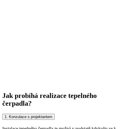
Jak probíhá realizace tepelného
čerpadla?
1. Konzulace s projektantem
Instalace tepelného čerpadla je možná v podstatě kdykoliv se k