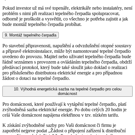
Pokud investor už má své topenáře, elektrikáře nebo instalatéry, není
problém s nimi při realizaci tepelného čerpadla spolupracovat,
odborně je proškolit a vysvětlit, co všechno je potřeba zajistit a jak
bude montáž tepelného čerpadla probíhat.
9. Montáž tepelného čerpadla
Po stavební připravenosti, napuštění a odvzdušnění otopné soustavy
a přípravě elektroinstalace, může být namontované tepelné čerpadlo
uvedeno do provozu. Majitel nebo uživatel tepelného čerpadla bude
řádně seznámen s provozem a ovládáním tepelného čerpadla, obdrží
předávací protokol, který bude také sloužit jako doklad o realizaci
pro příslušeného distributora elektrické energie a pro případnou
žádost o dotaci na tepelné čerpadlo.
10. Výhodná energetická sazba na tepelné čerpadlo pro celou
domácnost
Pro domácnosti, které používají k vytápění tepelné čerpadlo, platí
zvýhodněná sazba elektrické energie. Po dobu celých 20 hodin je
celá Vaše domácnost napájena elektřinou v tzv. nízkém tarifu.
K získání zvýhodněné sazby pro Vaši domácnost či firmu je
zapotřebí nejprve podat „Žádost o připojení zařízení k distribuční