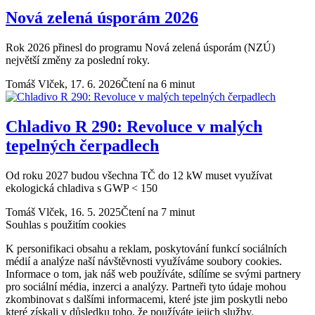
Nová zelená úsporám 2026
Rok 2026 přinesl do programu Nová zelená úsporám (NZÚ)
největší změny za poslední roky.
Tomáš Vlček,
17. 6. 2026
Čtení na 6 minut
Chladivo R 290: Revoluce v malých
tepelných čerpadlech
Od roku 2027 budou všechna TČ do 12 kW muset využívat
ekologická chladiva s GWP < 150
Tomáš Vlček,
16. 5. 2025
Čtení na 7 minut
Souhlas s použitím cookies
K personifikaci obsahu a reklam, poskytování funkcí sociálních
médií a analýze naší návštěvnosti využíváme soubory cookies.
Informace o tom, jak náš web používáte, sdílíme se svými partnery
pro sociální média, inzerci a analýzy. Partneři tyto údaje mohou
zkombinovat s dalšími informacemi, které jste jim poskytli nebo
které získali v důsledku toho, že používáte jejich služby.