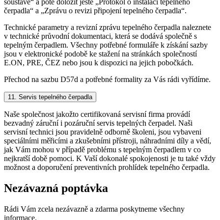
soustavě“ a poté doložit ještě „Protokol o instalaci tepelného
čerpadla“ a „Zprávu o revizi připojení tepelného čerpadla“.
Technické parametry a revizní zprávu tepelného čerpadla naleznete
v technické průvodní dokumentaci, která se dodává společně s
tepelným čerpadlem. Všechny potřebné formuláře k získání sazby
jsou v elektronické podobě ke stažení na stránkách společností
E.ON, PRE, ČEZ nebo jsou k dispozici na jejich pobočkách.
Přechod na sazbu D57d a potřebné formality za Vás rádi vyřídíme.
11. Servis tepelného čerpadla
Naše společnost jakožto certifikovaná servisní firma provádí
bezvadný záruční i pozáruční servis tepelných čerpadel. Naši
servisní technici jsou pravidelně odborně školeni, jsou vybaveni
speciálními měřicími a zkušebními přístroji, náhradními díly a vědí,
jak Vám mohou v případě problému s tepelným čerpadlem v co
nejkratší době pomoci. K Vaší dokonalé spokojenosti je tu také vždy
možnost a doporučení preventivních prohlídek tepelného čerpadla.
Nezávazná poptávka
Rádi Vám zcela nezávazně a zdarma poskytneme všechny
informace.