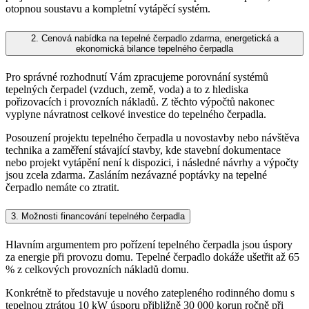
otopnou soustavu a kompletní vytápěcí systém.
2. Cenová nabídka na tepelné čerpadlo zdarma, energetická a
ekonomická bilance tepelného čerpadla
Pro správné rozhodnutí Vám zpracujeme porovnání systémů
tepelných čerpadel (vzduch, země, voda) a to z hlediska
pořizovacích i provozních nákladů. Z těchto výpočtů nakonec
vyplyne návratnost celkové investice do tepelného čerpadla.
Posouzení projektu tepelného čerpadla u novostavby nebo návštěva
technika a zaměření stávající stavby, kde stavební dokumentace
nebo projekt vytápění není k dispozici, i následné návrhy a výpočty
jsou zcela zdarma. Zasláním nezávazné poptávky na tepelné
čerpadlo nemáte co ztratit.
3. Možnosti financování tepelného čerpadla
Hlavním argumentem pro pořízení tepelného čerpadla jsou úspory
za energie při provozu domu. Tepelné čerpadlo dokáže ušetřit až 65
% z celkových provozních nákladů domu.
Konkrétně to představuje u nového zatepleného rodinného domu s
tepelnou ztrátou 10 kW úsporu přibližně 30 000 korun ročně při