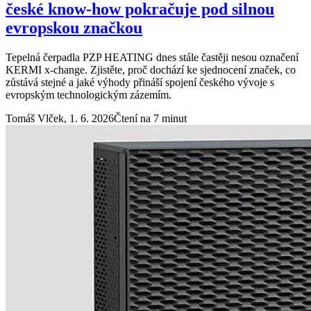
české know-how pokračuje pod silnou
evropskou značkou
Tepelná čerpadla PZP HEATING dnes stále častěji nesou označení
KERMI x-change. Zjistěte, proč dochází ke sjednocení značek, co
zůstává stejné a jaké výhody přináší spojení českého vývoje s
evropským technologickým zázemím.
Tomáš Vlček,
1. 6. 2026
Čtení na 7 minut