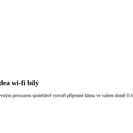
ea wi-fi bílý
levným provozem spolehlivě vytvoří příjemné klima ve vašem domě či byt