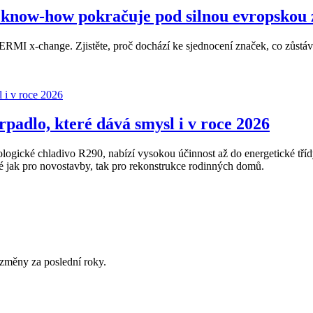
now-how pokračuje pod silnou evropskou
MI x-change. Zjistěte, proč dochází ke sjednocení značek, co zůstává
adlo, které dává smysl i v roce 2026
gické chladivo R290, nabízí vysokou účinnost až do energetické tříd
ak pro novostavby, tak pro rekonstrukce rodinných domů.
změny za poslední roky.