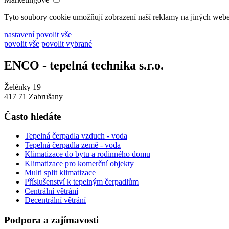
Tyto soubory cookie umožňují zobrazení naší reklamy na jiných web
nastavení
povolit vše
povolit vše
povolit vybrané
ENCO - tepelná technika s.r.o.
Želénky 19
417 71 Zabrušany
Často hledáte
Tepelná čerpadla vzduch - voda
Tepelná čerpadla země - voda
Klimatizace do bytu a rodinného domu
Klimatizace pro komerční objekty
Multi split klimatizace
Příslušenství k tepelným čerpadlům
Centrální větrání
Decentrální větrání
Podpora a zajímavosti