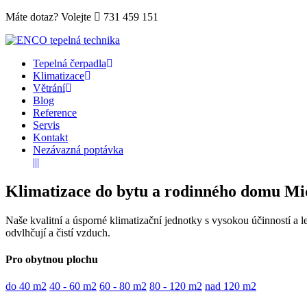
Máte dotaz? Volejte
731 459 151
Tepelná čerpadla
Klimatizace
Větrání
Blog
Reference
Servis
Kontakt
Nezávazná poptávka
|||
Klimatizace do bytu a rodinného domu Mid
Naše kvalitní a úsporné klimatizační jednotky s vysokou účinností a 
odvlhčují a čistí vzduch.
Pro obytnou plochu
do 40 m2
40 - 60 m2
60 - 80 m2
80 - 120 m2
nad 120 m2