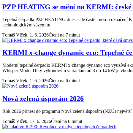
PZP HEATING se mění na KERMI: české k
Tepelná čerpadla PZP HEATING dnes stále častěji nesou označení KER
technologickým zázemím.
Tomáš Vlček,
1. 6. 2026
Čtení na 7 minut
KERMI x-change dynamic eco: Tepelné čerp
Moderní tepelné čerpadlo KERMI x-change dynamic eco využívá ekolo
Whisper Mode. Díky výkonovým variantám od 3 do 14 kW je vhodné j
Tomáš Vlček,
1. 6. 2026
Čtení na 6 minut
Nová zelená úsporám 2026
Rok 2026 přinesl do programu Nová zelená úsporám (NZÚ) největší 
Tomáš Vlček,
17. 6. 2026
Čtení na 6 minut