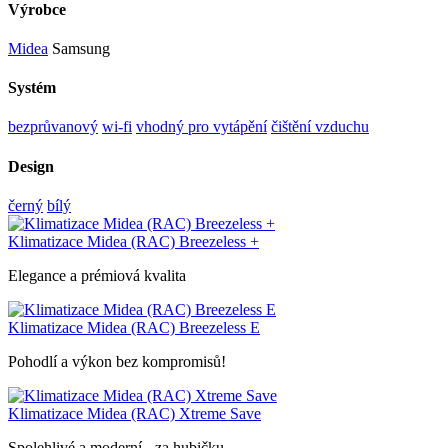
Výrobce
Midea
Samsung
Systém
bezprůvanový
wi-fi
vhodný pro vytápění
čištění vzduchu
Design
černý
bílý
Klimatizace Midea (RAC) Breezeless +
Elegance a prémiová kvalita
Klimatizace Midea (RAC) Breezeless E
Pohodlí a výkon bez kompromisů!
Klimatizace Midea (RAC) Xtreme Save
Spolehlivé a moderní - za hubičku