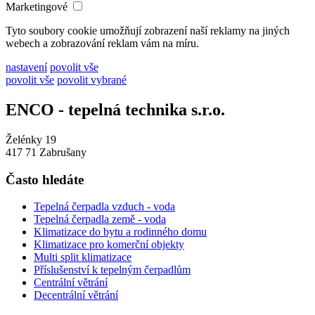
Marketingové
Tyto soubory cookie umožňují zobrazení naší reklamy na jiných
webech a zobrazování reklam vám na míru.
nastavení
povolit vše
povolit vše
povolit vybrané
ENCO - tepelná technika s.r.o.
Želénky 19
417 71 Zabrušany
Často hledáte
Tepelná čerpadla vzduch - voda
Tepelná čerpadla země - voda
Klimatizace do bytu a rodinného domu
Klimatizace pro komerční objekty
Multi split klimatizace
Příslušenství k tepelným čerpadlům
Centrální větrání
Decentrální větrání