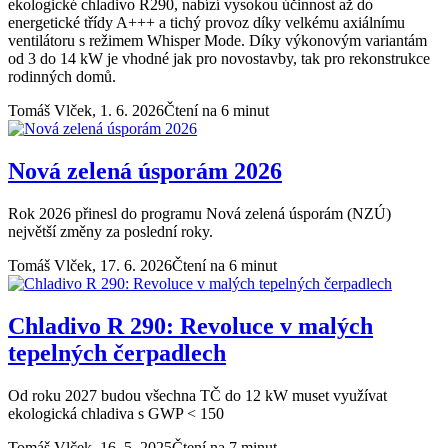
ekologické chladivo R290, nabízí vysokou účinnost až do
energetické třídy A+++ a tichý provoz díky velkému axiálnímu
ventilátoru s režimem Whisper Mode. Díky výkonovým variantám
od 3 do 14 kW je vhodné jak pro novostavby, tak pro rekonstrukce
rodinných domů.
Tomáš Vlček,
1. 6. 2026
Čtení na 6 minut
Nová zelená úsporám 2026
Rok 2026 přinesl do programu Nová zelená úsporám (NZÚ)
největší změny za poslední roky.
Tomáš Vlček,
17. 6. 2026
Čtení na 6 minut
Chladivo R 290: Revoluce v malých
tepelných čerpadlech
Od roku 2027 budou všechna TČ do 12 kW muset využívat
ekologická chladiva s GWP < 150
Tomáš Vlček,
16. 5. 2025
Čtení na 7 minut