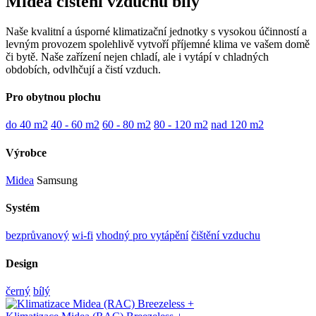
Midea čištění vzduchu bílý
Naše kvalitní a úsporné klimatizační jednotky s vysokou účinností a
levným provozem spolehlivě vytvoří příjemné klima ve vašem domě
či bytě. Naše zařízení nejen chladí, ale i vytápí v chladných
obdobích, odvlhčují a čistí vzduch.
Pro obytnou plochu
do 40 m2
40 - 60 m2
60 - 80 m2
80 - 120 m2
nad 120 m2
Výrobce
Midea
Samsung
Systém
bezprůvanový
wi-fi
vhodný pro vytápění
čištění vzduchu
Design
černý
bílý