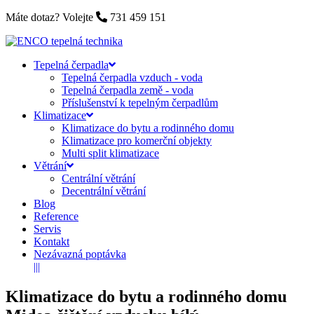
Máte dotaz? Volejte
731 459 151
Tepelná čerpadla
Tepelná čerpadla vzduch - voda
Tepelná čerpadla země - voda
Příslušenství k tepelným čerpadlům
Klimatizace
Klimatizace do bytu a rodinného domu
Klimatizace pro komerční objekty
Multi split klimatizace
Větrání
Centrální větrání
Decentrální větrání
Blog
Reference
Servis
Kontakt
Nezávazná poptávka
|||
Klimatizace do bytu a rodinného domu