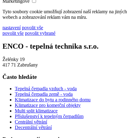
Marketingové
Tyto soubory cookie umožňují zobrazení naší reklamy na jiných
webech a zobrazování reklam vám na míru.
nastavení
povolit vše
povolit vše
povolit vybrané
ENCO - tepelná technika s.r.o.
Želénky 19
417 71 Zabrušany
Často hledáte
Tepelná čerpadla vzduch - voda
Tepelná čerpadla země - voda
Klimatizace do bytu a rodinného domu
Klimatizace pro komerční objekty
Multi split klimatizace
Příslušenství k tepelným čerpadlům
Centrální větrání
Decentrální větrání