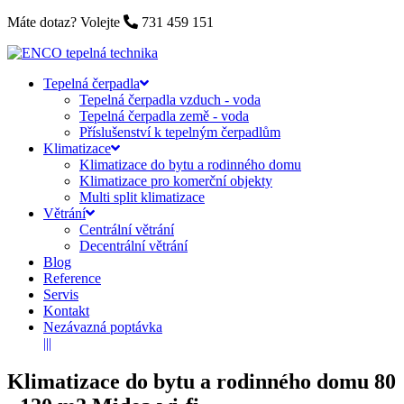
Máte dotaz? Volejte
731 459 151
Tepelná čerpadla
Tepelná čerpadla vzduch - voda
Tepelná čerpadla země - voda
Příslušenství k tepelným čerpadlům
Klimatizace
Klimatizace do bytu a rodinného domu
Klimatizace pro komerční objekty
Multi split klimatizace
Větrání
Centrální větrání
Decentrální větrání
Blog
Reference
Servis
Kontakt
Nezávazná poptávka
|||
Klimatizace do bytu a rodinného domu 80