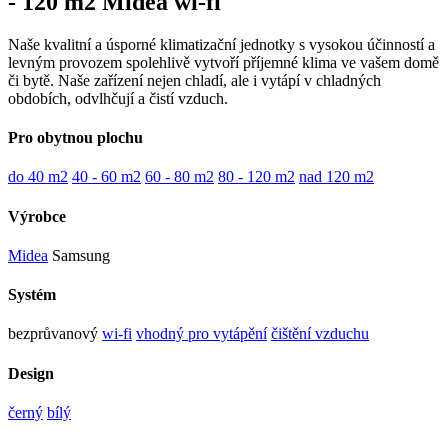
- 120 m2 Midea wi-fi
Naše kvalitní a úsporné klimatizační jednotky s vysokou účinností a
levným provozem spolehlivě vytvoří příjemné klima ve vašem domě
či bytě. Naše zařízení nejen chladí, ale i vytápí v chladných
obdobích, odvlhčují a čistí vzduch.
Pro obytnou plochu
do 40 m2
40 - 60 m2
60 - 80 m2
80 - 120 m2
nad 120 m2
Výrobce
Midea
Samsung
Systém
bezprůvanový
wi-fi
vhodný pro vytápění
čištění vzduchu
Design
černý
bílý