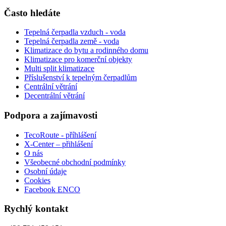
Často hledáte
Tepelná čerpadla vzduch - voda
Tepelná čerpadla země - voda
Klimatizace do bytu a rodinného domu
Klimatizace pro komerční objekty
Multi split klimatizace
Příslušenství k tepelným čerpadlům
Centrální větrání
Decentrální větrání
Podpora a zajímavosti
TecoRoute - příhlášení
X-Center – přihlášení
O nás
Všeobecné obchodní podmínky
Osobní údaje
Cookies
Facebook ENCO
Rychlý kontakt