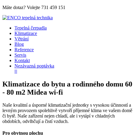
Máte dotaz? Volejte
731 459 151
Tepelná čerpadla
Klimatizace
Větrání
Blog
Reference
Servis
Kontakt
Nezávazná poptávka
|||
Klimatizace do bytu a rodinného domu 60
- 80 m2 Midea wi-fi
Naše kvalitní a úsporné klimatizační jednotky s vysokou účinností a
levným provozem spolehlivě vytvoří příjemné klima ve vašem domě
či bytě. Naše zařízení nejen chladí, ale i vytápí v chladných
obdobích, odvlhčují a čistí vzduch.
Pro obytnou plochu