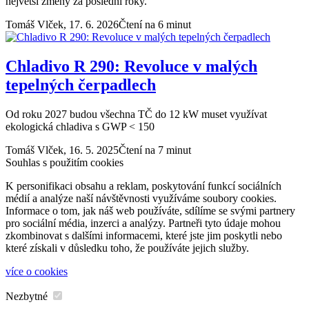
největší změny za poslední roky.
Tomáš Vlček,
17. 6. 2026
Čtení na 6 minut
Chladivo R 290: Revoluce v malých
tepelných čerpadlech
Od roku 2027 budou všechna TČ do 12 kW muset využívat
ekologická chladiva s GWP < 150
Tomáš Vlček,
16. 5. 2025
Čtení na 7 minut
Souhlas s použitím cookies
K personifikaci obsahu a reklam, poskytování funkcí sociálních
médií a analýze naší návštěvnosti využíváme soubory cookies.
Informace o tom, jak náš web používáte, sdílíme se svými partnery
pro sociální média, inzerci a analýzy. Partneři tyto údaje mohou
zkombinovat s dalšími informacemi, které jste jim poskytli nebo
které získali v důsledku toho, že používáte jejich služby.
více o cookies
Nezbytné