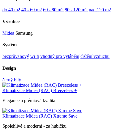
do 40 m2
40 - 60 m2
60 - 80 m2
80 - 120 m2
nad 120 m2
Výrobce
Midea
Samsung
Systém
bezprůvanový
wi-fi
vhodný pro vytápění
čištění vzduchu
Design
černý
bílý
Klimatizace Midea (RAC) Breezeless +
Elegance a prémiová kvalita
Klimatizace Midea (RAC) Xtreme Save
Spolehlivé a moderní - za hubičku