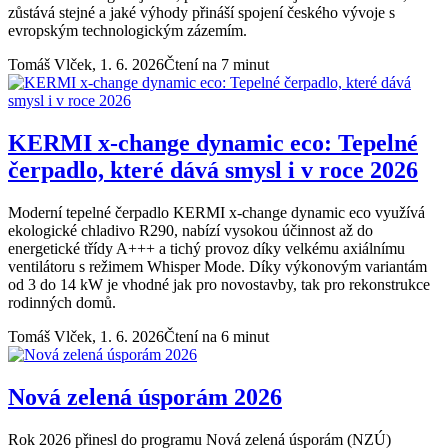
zůstává stejné a jaké výhody přináší spojení českého vývoje s
evropským technologickým zázemím.
Tomáš Vlček,
1. 6. 2026
Čtení na 7 minut
KERMI x-change dynamic eco: Tepelné
čerpadlo, které dává smysl i v roce 2026
Moderní tepelné čerpadlo KERMI x-change dynamic eco využívá
ekologické chladivo R290, nabízí vysokou účinnost až do
energetické třídy A+++ a tichý provoz díky velkému axiálnímu
ventilátoru s režimem Whisper Mode. Díky výkonovým variantám
od 3 do 14 kW je vhodné jak pro novostavby, tak pro rekonstrukce
rodinných domů.
Tomáš Vlček,
1. 6. 2026
Čtení na 6 minut
Nová zelená úsporám 2026
Rok 2026 přinesl do programu Nová zelená úsporám (NZÚ)