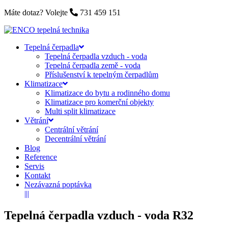
Máte dotaz? Volejte
731 459 151
Tepelná čerpadla
Tepelná čerpadla vzduch - voda
Tepelná čerpadla země - voda
Příslušenství k tepelným čerpadlům
Klimatizace
Klimatizace do bytu a rodinného domu
Klimatizace pro komerční objekty
Multi split klimatizace
Větrání
Centrální větrání
Decentrální větrání
Blog
Reference
Servis
Kontakt
Nezávazná poptávka
|||
Tepelná čerpadla vzduch - voda R32