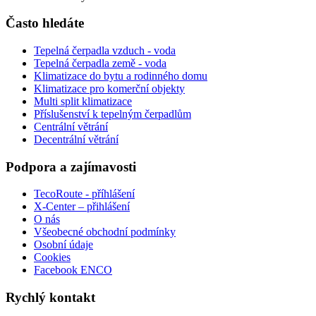
Často hledáte
Tepelná čerpadla vzduch - voda
Tepelná čerpadla země - voda
Klimatizace do bytu a rodinného domu
Klimatizace pro komerční objekty
Multi split klimatizace
Příslušenství k tepelným čerpadlům
Centrální větrání
Decentrální větrání
Podpora a zajímavosti
TecoRoute - příhlášení
X-Center – přihlášení
O nás
Všeobecné obchodní podmínky
Osobní údaje
Cookies
Facebook ENCO
Rychlý kontakt