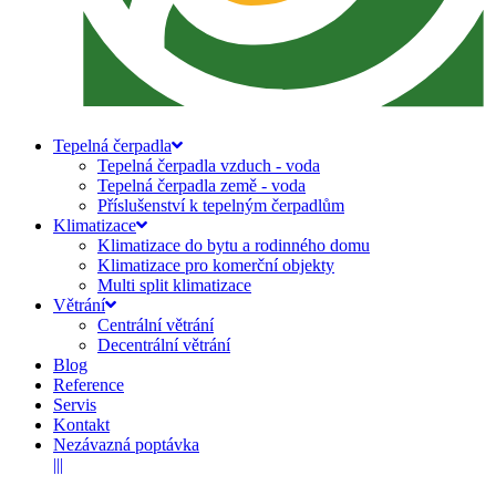
Tepelná čerpadla
Tepelná čerpadla vzduch - voda
Tepelná čerpadla země - voda
Příslušenství k tepelným čerpadlům
Klimatizace
Klimatizace do bytu a rodinného domu
Klimatizace pro komerční objekty
Multi split klimatizace
Větrání
Centrální větrání
Decentrální větrání
Blog
Reference
Servis
Kontakt
Nezávazná poptávka
|||