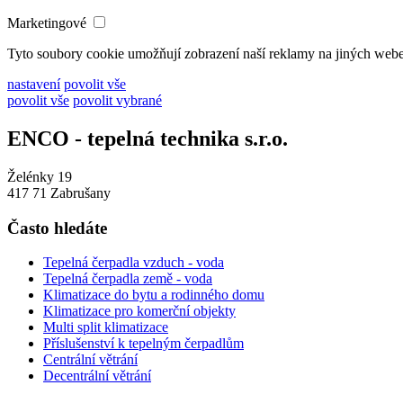
Marketingové
Tyto soubory cookie umožňují zobrazení naší reklamy na jiných web
nastavení
povolit vše
povolit vše
povolit vybrané
ENCO - tepelná technika s.r.o.
Želénky 19
417 71 Zabrušany
Často hledáte
Tepelná čerpadla vzduch - voda
Tepelná čerpadla země - voda
Klimatizace do bytu a rodinného domu
Klimatizace pro komerční objekty
Multi split klimatizace
Příslušenství k tepelným čerpadlům
Centrální větrání
Decentrální větrání