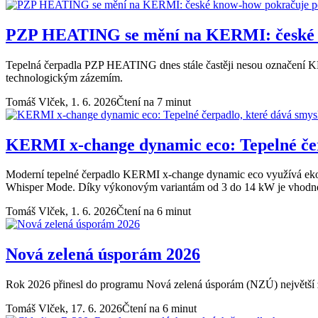
PZP HEATING se mění na KERMI: české k
Tepelná čerpadla PZP HEATING dnes stále častěji nesou označení KER
technologickým zázemím.
Tomáš Vlček,
1. 6. 2026
Čtení na 7 minut
KERMI x-change dynamic eco: Tepelné čerp
Moderní tepelné čerpadlo KERMI x-change dynamic eco využívá ekolo
Whisper Mode. Díky výkonovým variantám od 3 do 14 kW je vhodné j
Tomáš Vlček,
1. 6. 2026
Čtení na 6 minut
Nová zelená úsporám 2026
Rok 2026 přinesl do programu Nová zelená úsporám (NZÚ) největší 
Tomáš Vlček,
17. 6. 2026
Čtení na 6 minut