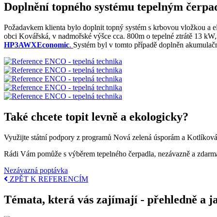
Doplnění topného systému tepelným čerpa
Požadavkem klienta bylo doplnit topný systém s krbovou vložkou a e
obci Kovářská, v nadmořské výšce cca. 800m o tepelné ztrátě 13 kW
HP3AWXEconomic
.
Systém byl v tomto případě doplněn akumulačn
Také chcete topit levně a ekologicky?
Využijte státní podpory z programů Nová zelená úsporám a Kotlíková
Rádi Vám pomůže s výběrem tepelného čerpadla, nezávazně a zdarm
Nezávazná poptávka
ZPĚT K REFERENCÍM
Témata, která vás zajímají - přehledně a j