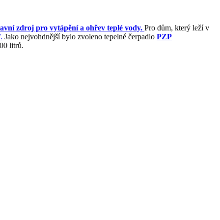
lavní zdroj pro vytápění a ohřev teplé vody.
Pro dům, který leží v
.
Jako nejvohdnější bylo zvoleno tepelné čerpadlo
PZP
0 litrů.