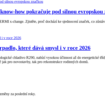
now-how pokračuje pod silnou evropskou
MI x-change. Zjistěte, proč dochází ke sjednocení značek, co zůstává
adlo, které dává smysl i v roce 2026
gické chladivo R290, nabízí vysokou účinnost až do energetické tříd
ak pro novostavby, tak pro rekonstrukce rodinných domů.
změny za poslední roky.