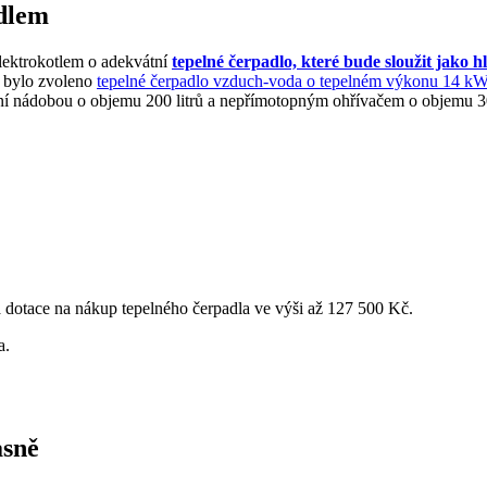
dlem
lektrokotlem o adekvátní
tepelné čerpadlo, které bude sloužit jako h
, bylo zvoleno
tepelné čerpadlo vzduch-voda o tepelném výkonu 14 kW
í nádobou o objemu 200 litrů a nepřímotopným ohřívačem o objemu 30
 dotace na nákup tepelného čerpadla ve výši až 127 500 Kč.
a.
asně