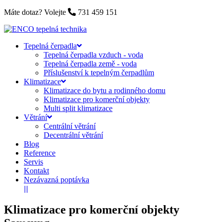
Máte dotaz? Volejte
731 459 151
Tepelná čerpadla
Tepelná čerpadla vzduch - voda
Tepelná čerpadla země - voda
Příslušenství k tepelným čerpadlům
Klimatizace
Klimatizace do bytu a rodinného domu
Klimatizace pro komerční objekty
Multi split klimatizace
Větrání
Centrální větrání
Decentrální větrání
Blog
Reference
Servis
Kontakt
Nezávazná poptávka
|||
Klimatizace pro komerční objekty