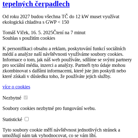
tepelných čerpadlech
Od roku 2027 budou všechna TČ do 12 kW muset využívat
ekologická chladiva s GWP < 150
Tomáš Vlček,
16. 5. 2025
Čtení na 7 minut
Souhlas s použitím cookies
K personifikaci obsahu a reklam, poskytování funkcí sociálních
médií a analýze naší návštěvnosti využíváme soubory cookies.
Informace o tom, jak náš web používáte, sdílíme se svými partnery
pro sociální média, inzerci a analýzy. Partneři tyto údaje mohou
zkombinovat s dalšími informacemi, které jste jim poskytli nebo
které získali v důsledku toho, že používáte jejich služby.
více o cookies
Nezbytné
Soubory cookies nezbytné pro fungování webu.
Statistické
Tyto soubory cookie měří návštěvnost jednotlivých stránek a
umožňují nám tak vyhodnocovat, co se vám líbí.