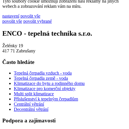
Tyto soubory cookie umožňují zobrazení naší reklamy na jiných
webech a zobrazování reklam vám na míru.
nastavení
povolit vše
povolit vše
povolit vybrané
ENCO - tepelná technika s.r.o.
Želénky 19
417 71 Zabrušany
Často hledáte
Tepelná čerpadla vzduch - voda
Tepelná čerpadla země - voda
Klimatizace do bytu a rodinného domu
Klimatizace pro komerční objekty
Multi split klimatizace
Příslušenství k tepelným čerpadlům
Centrální větrání
Decentrální větrání
Podpora a zajímavosti