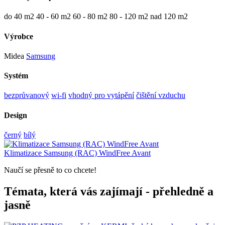
do 40 m2
40 - 60 m2
60 - 80 m2
80 - 120 m2
nad 120 m2
Výrobce
Midea
Samsung
Systém
bezprůvanový
wi-fi
vhodný pro vytápění
čištění vzduchu
Design
černý
bílý
Klimatizace Samsung (RAC) WindFree Avant
Naučí se přesně to co chcete!
Témata, která vás zajímají - přehledně a
jasně