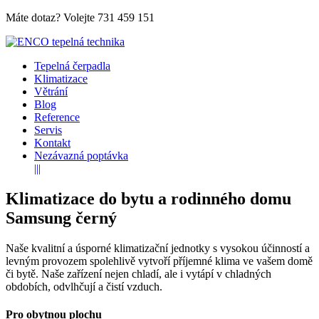
Máte dotaz? Volejte
731 459 151
Tepelná čerpadla
Klimatizace
Větrání
Blog
Reference
Servis
Kontakt
Nezávazná poptávka
|||
Klimatizace do bytu a rodinného domu
Samsung černý
Naše kvalitní a úsporné klimatizační jednotky s vysokou účinností a
levným provozem spolehlivě vytvoří příjemné klima ve vašem domě
či bytě. Naše zařízení nejen chladí, ale i vytápí v chladných
obdobích, odvlhčují a čistí vzduch.
Pro obytnou plochu