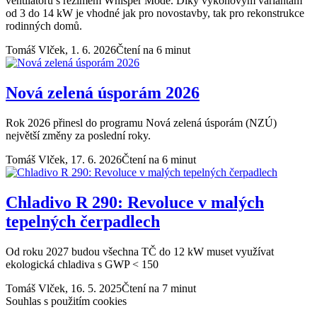
ventilátoru s režimem Whisper Mode. Díky výkonovým variantám
od 3 do 14 kW je vhodné jak pro novostavby, tak pro rekonstrukce
rodinných domů.
Tomáš Vlček,
1. 6. 2026
Čtení na 6 minut
Nová zelená úsporám 2026
Rok 2026 přinesl do programu Nová zelená úsporám (NZÚ)
největší změny za poslední roky.
Tomáš Vlček,
17. 6. 2026
Čtení na 6 minut
Chladivo R 290: Revoluce v malých
tepelných čerpadlech
Od roku 2027 budou všechna TČ do 12 kW muset využívat
ekologická chladiva s GWP < 150
Tomáš Vlček,
16. 5. 2025
Čtení na 7 minut
Souhlas s použitím cookies