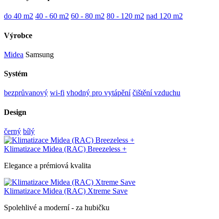
do 40 m2
40 - 60 m2
60 - 80 m2
80 - 120 m2
nad 120 m2
Výrobce
Midea
Samsung
Systém
bezprůvanový
wi-fi
vhodný pro vytápění
čištění vzduchu
Design
černý
bílý
Klimatizace Midea (RAC) Breezeless +
Elegance a prémiová kvalita
Klimatizace Midea (RAC) Xtreme Save
Spolehlivé a moderní - za hubičku