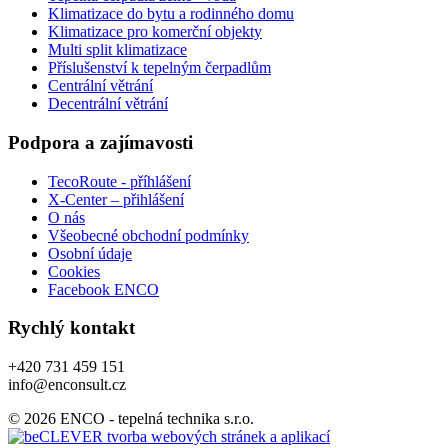
Klimatizace do bytu a rodinného domu
Klimatizace pro komerční objekty
Multi split klimatizace
Příslušenství k tepelným čerpadlům
Centrální větrání
Decentrální větrání
Podpora a zajímavosti
TecoRoute - příhlášení
X-Center – přihlášení
O nás
Všeobecné obchodní podmínky
Osobní údaje
Cookies
Facebook ENCO
Rychlý kontakt
+420 731 459 151
info@enconsult.cz
© 2026 ENCO - tepelná technika s.r.o.