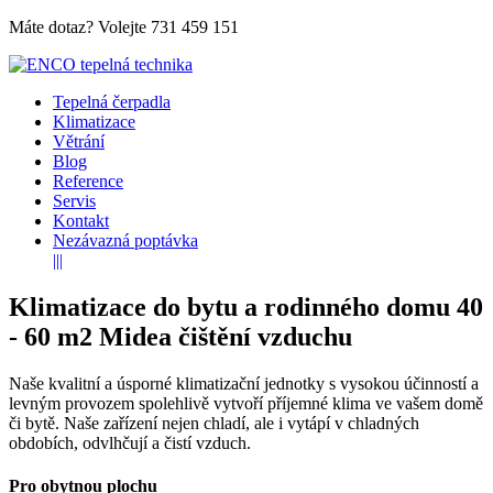
Máte dotaz? Volejte
731 459 151
Tepelná čerpadla
Klimatizace
Větrání
Blog
Reference
Servis
Kontakt
Nezávazná poptávka
|||
Klimatizace do bytu a rodinného domu 40
- 60 m2 Midea čištění vzduchu
Naše kvalitní a úsporné klimatizační jednotky s vysokou účinností a
levným provozem spolehlivě vytvoří příjemné klima ve vašem domě
či bytě. Naše zařízení nejen chladí, ale i vytápí v chladných
obdobích, odvlhčují a čistí vzduch.
Pro obytnou plochu