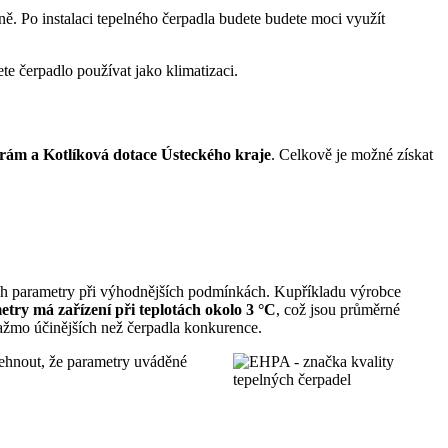
ině. Po instalaci tepelného čerpadla budete budete moci využít
 čerpadlo používat jako klimatizaci.
rám a Kotlíková dotace Ústeckého kraje
. Celkově je možné získat
jich parametry při výhodnějších podmínkách. Kupříkladu výrobce
try má zařízení při teplotách okolo 3 °C
, což jsou průměrné
ažmo účinějších než čerpadla konkurence.
lehnout, že parametry uváděné