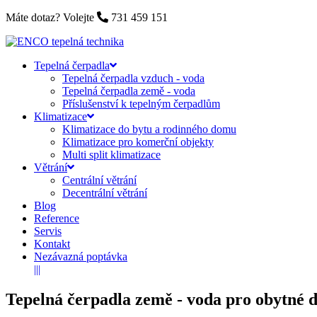
Máte dotaz? Volejte
731 459 151
Tepelná čerpadla
Tepelná čerpadla vzduch - voda
Tepelná čerpadla země - voda
Příslušenství k tepelným čerpadlům
Klimatizace
Klimatizace do bytu a rodinného domu
Klimatizace pro komerční objekty
Multi split klimatizace
Větrání
Centrální větrání
Decentrální větrání
Blog
Reference
Servis
Kontakt
Nezávazná poptávka
|||
Tepelná čerpadla země - voda pro obytné 