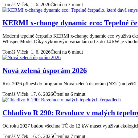
Tomáš Vlček,
1. 6. 2026
Čtení na 7 minut
KERMI x-change dynamic eco: Tepelné čerp
Moderní tepelné čerpadlo KERMI x-change dynamic eco využívá ekolo
Whisper Mode. Díky výkonovým variantám od 3 do 14 kW je vhodné j
Tomáš Vlček,
1. 6. 2026
Čtení na 6 minut
Nová zelená úsporám 2026
Rok 2026 přinesl do programu Nová zelená úsporám (NZÚ) největší 
Tomáš Vlček,
17. 6. 2026
Čtení na 6 minut
Chladivo R 290: Revoluce v malých tepeln
Od roku 2027 budou všechna TČ do 12 kW muset využívat ekologic
Tomáš Vlček,
16. 5. 2025
Čtení na 7 minut