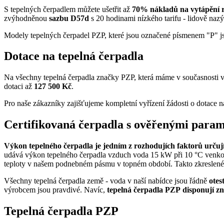
S tepelných čerpadlem můžete ušetřit až
70% nákladů na vytápění
zvýhodněnou
sazbu D57d
s 20 hodinami nízkého tarifu - lidově naz
Modely tepelných čerpadel PZP, které jsou označené písmenem "P" js
Dotace na tepelná čerpadla
Na všechny tepelná čerpadla značky PZP, která máme v současnosti v 
dotaci až
127 500 Kč
.
Pro naše zákazníky zajišťujeme kompletní vyřízení žádosti o dotace n
Certifikovaná čerpadla s ověřenými para
Výkon tepelného čerpadla je jedním z rozhodujích faktorů určují
udává výkon tepelného čerpadla vzduch voda 15 kW při 10 °C venkovn
teploty v našem podnebném pásmu v topném období. Takto zkreslené ú
Všechny tepelná čerpadla země - voda v naší nabídce jsou řádně
otes
výrobcem jsou pravdivé. Navíc,
tepelná čerpadla PZP disponují zn
Tepelná čerpadla PZP