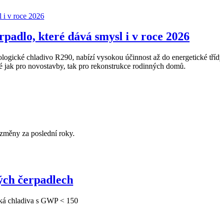
adlo, které dává smysl i v roce 2026
gické chladivo R290, nabízí vysokou účinnost až do energetické tříd
ak pro novostavby, tak pro rekonstrukce rodinných domů.
změny za poslední roky.
ých čerpadlech
ká chladiva s GWP < 150