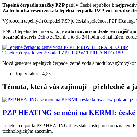
Tepelná čerpadla značky PZP
patří v České republice k
nejprodáv
Za technická řešení získala tepelná čerpadla PZP více než dvě de
Výrobcem tepelných čerpadel PZP je česká společnost PZP Heating. 
ENCO-tepelná technika s.r.o. je
autorizovaným dealerem zajišťujíc
pozáruční servis
těchto zařízení, a to do 24 hodin od nahlášení poruc
Tepelné čerpadlo země voda PZP HP3BW TERRA NEO 18P
Nová generace tepelných čerpadel země-voda s modulovaným výko
Topný faktor: 4,63
Témata, která vás zajímají - přehledně a j
PZP HEATING se mění na KERMI: české k
Tepelná čerpadla PZP HEATING dnes stále častěji nesou označení KER
technologickým zázemím.