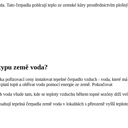
da. Tato čerpadla pohlcují teplo ze zemské kůry prostřednictvím ploš
 typu země voda?
a pořizovací ceny instalovat tepelné čerpadlo vzduch - voda, které má
platí topit a ohřívat vodu pomocí energie ze země.
Pokračovat
h voda všude tam, kde se teploty vzduchu během topné sezóny drží vel
sahují tepelná čerpadla země voda v lokalitách s přirozeně vyšší teplo
u