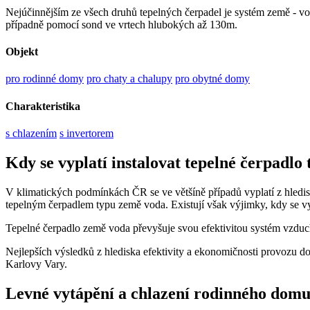
Nejúčinnějším ze všech druhů tepelných čerpadel je systém země - vo
případně pomocí sond ve vrtech hlubokých až 130m.
Objekt
pro rodinné domy
pro chaty a chalupy
pro obytné domy
Charakteristika
s chlazením
s invertorem
Kdy se vyplatí instalovat tepelné čerpadlo
V klimatických podmínkách ČR se ve většíně případů vyplatí z hledisk
tepelným čerpadlem typu země voda. Existují však výjimky, kdy se vy
Tepelné čerpadlo země voda převyšuje svou efektivitou systém vzduc
Nejlepších výsledků z hlediska efektivity a ekonomičnosti provozu do
Karlovy Vary.
Levné vytápění a chlazení rodinného dom