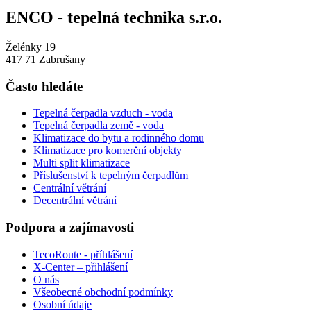
ENCO - tepelná technika s.r.o.
Želénky 19
417 71 Zabrušany
Často hledáte
Tepelná čerpadla vzduch - voda
Tepelná čerpadla země - voda
Klimatizace do bytu a rodinného domu
Klimatizace pro komerční objekty
Multi split klimatizace
Příslušenství k tepelným čerpadlům
Centrální větrání
Decentrální větrání
Podpora a zajímavosti
TecoRoute - příhlášení
X-Center – přihlášení
O nás
Všeobecné obchodní podmínky
Osobní údaje