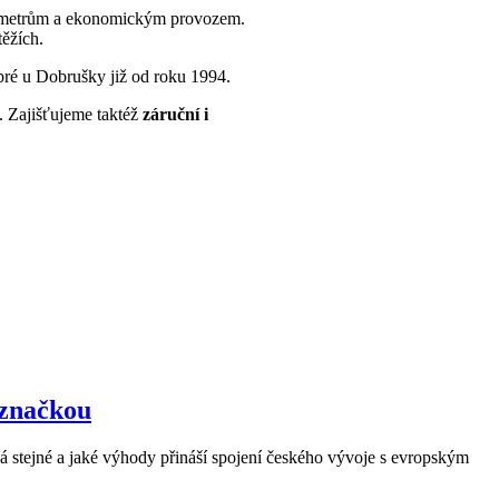
parametrům a ekonomickým provozem.
těžích.
ré u Dobrušky již od roku 1994.
. Zajišťujeme taktéž
záruční i
 značkou
 stejné a jaké výhody přináší spojení českého vývoje s evropským