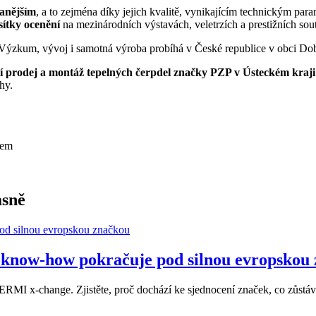
anějším
, a to zejména díky jejich kvalitě, vynikajícím technickým 
sítky ocenění
na mezinárodních výstavách, veletrzích a prestižních sou
Výzkum, vývoj i samotná výroba probíhá v České republice v obci Dob
í prodej a montáž tepelných čerpdel značky PZP v Ústeckém kraji
hy.
nem
asně
now-how pokračuje pod silnou evropskou
MI x-change. Zjistěte, proč dochází ke sjednocení značek, co zůstává