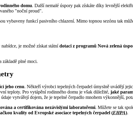
 rodinného domu
. Další nemalé úspory pak získáte díky levnější elektř
ývaného "noční proud".
ou vybaveny funkcí pasivního chlazení. Mimo topnou sezónu tak můžete
nabídce, je možné získat státní
dotaci z programů Nová zelená úspo
a základě plné moci.
metry
cí jeho cenu
. Někteří výrobci tepelných čerpadel úmyslně uvádějí je
í teploty. Pro vytápění rodinného domu je však důležité,
jaké parame
daje vytvářejí dojem, že je tepelné čerpadlo mnohem výkonnější, pot
tována a certifikována nezávislými laboratořemi
. Můžete se tak spo
ačkou kvality od Evropské asociace tepelných čerpadel (
EHPA
)
.