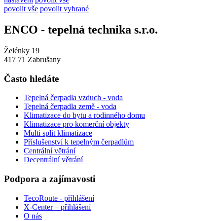
povolit vše
povolit vybrané
ENCO - tepelná technika s.r.o.
Želénky 19
417 71 Zabrušany
Často hledáte
Tepelná čerpadla vzduch - voda
Tepelná čerpadla země - voda
Klimatizace do bytu a rodinného domu
Klimatizace pro komerční objekty
Multi split klimatizace
Příslušenství k tepelným čerpadlům
Centrální větrání
Decentrální větrání
Podpora a zajímavosti
TecoRoute - příhlášení
X-Center – přihlášení
O nás