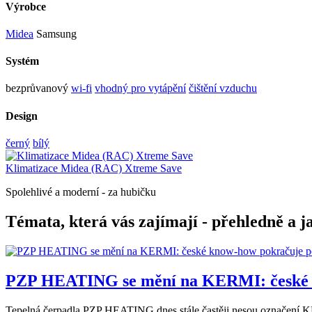
Výrobce
Midea
Samsung
Systém
bezprůvanový
wi-fi
vhodný pro vytápění
čištění vzduchu
Design
černý
bílý
Klimatizace Midea (RAC) Xtreme Save
Spolehlivé a moderní - za hubičku
Témata, která vás zajímají - přehledně a j
PZP HEATING se mění na KERMI: české k
Tepelná čerpadla PZP HEATING dnes stále častěji nesou označení KER