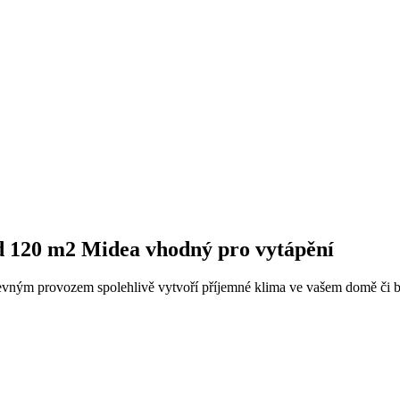
d 120 m2 Midea vhodný pro vytápění
levným provozem spolehlivě vytvoří příjemné klima ve vašem domě či byt