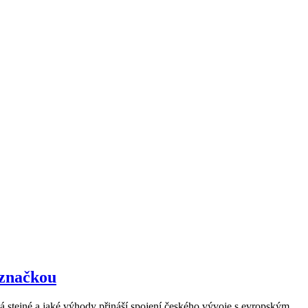
 značkou
 stejné a jaké výhody přináší spojení českého vývoje s evropským