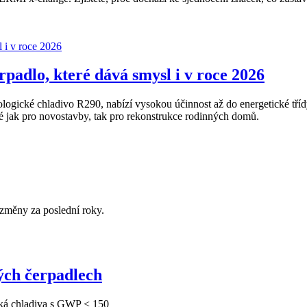
adlo, které dává smysl i v roce 2026
gické chladivo R290, nabízí vysokou účinnost až do energetické tříd
ak pro novostavby, tak pro rekonstrukce rodinných domů.
změny za poslední roky.
ých čerpadlech
ká chladiva s GWP < 150