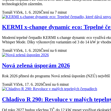
technologickým zázemím.
Tomáš Vlček,
1. 6. 2026
Čtení na 7 minut
KERMI x-change dynamic eco: Tepelné čerp
Moderní tepelné čerpadlo KERMI x-change dynamic eco využívá ekolo
Whisper Mode. Díky výkonovým variantám od 3 do 14 kW je vhodné j
Tomáš Vlček,
1. 6. 2026
Čtení na 6 minut
Nová zelená úsporám 2026
Rok 2026 přinesl do programu Nová zelená úsporám (NZÚ) největší 
Tomáš Vlček,
17. 6. 2026
Čtení na 6 minut
Chladivo R 290: Revoluce v malých tepeln
Od roku 2027 budou všechna TČ do 12 kW muset využívat ekologic