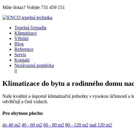
Máte dotaz? Volejte
731 459 151
Tepelná čerpadla
Klimatizace
Větrání
Blog
Reference
Servis
Kontakt
Nezávazná poptávka
|||
Klimatizace do bytu a rodinného domu na
Naše kvalitní a úsporné klimatizační jednotky s vysokou účinností a 
odvlhčují a čistí vzduch.
Pro obytnou plochu
do 40 m2
40 - 60 m2
60 - 80 m2
80 - 120 m2
nad 120 m2