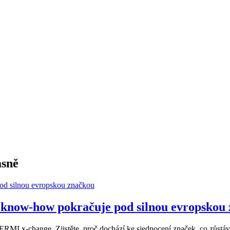
asně
now-how pokračuje pod silnou evropskou
MI x-change. Zjistěte, proč dochází ke sjednocení značek, co zůstává